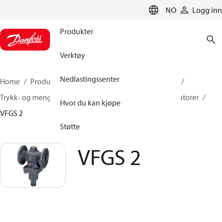
LANGUAGE
NO
Logg inn
Produkter
Verktøy
Nedlastingssenter
Home
Produkter
Klimaløsninger for oppvarming
Trykk- og mengderegulatorer
Trykkreduksjonsregulatorer
Hvor du kan kjøpe
VFGS 2
Støtte
VFGS 2