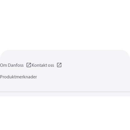
Om Danfoss
Kontakt oss
Produktmerknader
Personvernerklæring
Vilkår for bruk
Generell informasjon
Cookies