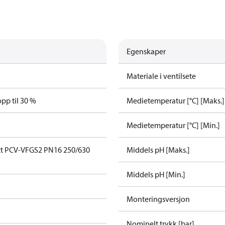
Egenskaper
Materiale i ventilsete
pp til 30 %
Medietemperatur [°C] [Maks.]
Medietemperatur [°C] [Min.]
tt PCV-VFGS2 PN16 250/630
Middels pH [Maks.]
Middels pH [Min.]
Monteringsversjon
Nominelt trykk [bar]