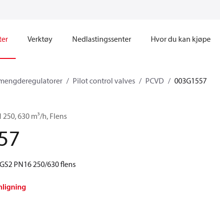
ter
Verktøy
Nedlastingssenter
Hvor du kan kjøpe
 mengderegulatorer
Pilot control valves
PCVD
003G1557
 250, 630 m³/h, Flens
57
GS2 PN16 250/630 flens
nligning