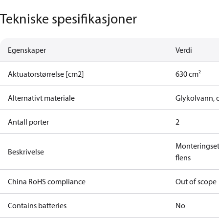
Tekniske spesifikasjoner
Egenskaper
Verdi
Aktuatorstørrelse [cm2]
630 cm²
Alternativt materiale
Glykolvann, o
Antall porter
2
Monteringse
Beskrivelse
flens
China RoHS compliance
Out of scope
Contains batteries
No