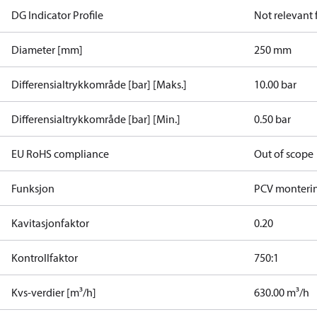
DG Indicator Profile
Not relevant
Diameter [mm]
250 mm
Differensialtrykkområde [bar] [Maks.]
10.00 bar
Differensialtrykkområde [bar] [Min.]
0.50 bar
EU RoHS compliance
Out of scope
Funksjon
PCV monterin
Kavitasjonfaktor
0.20
Kontrollfaktor
750:1
Kvs-verdier [m³/h]
630.00 m³/h