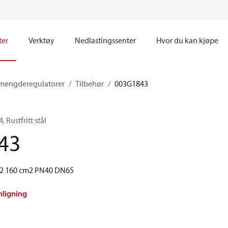
ter
Verktøy
Nedlastingssenter
Hvor du kan kjøpe
 mengderegulatorer
Tilbehør
003G1843
 Rustfritt stål
43
Q2 160 cm2 PN40 DN65
nligning