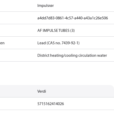
Impulsrør
a4dd7d83-0861-4c57-a440-a43a1c26e506
AF IMPULSE TUBES (3)
ten
Lead (CAS no. 7439-92-1)
District heating/cooling circulation water
Verdi
5715162414026