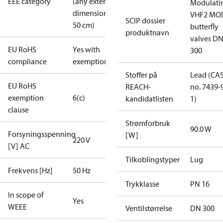
EEE category
(any external
Modulati
dimension <
VHF2 MO
SCIP dossier
50 cm)
butterfly
produktnavn
valves DN
EU RoHS
Yes with
300
compliance
exemptions
Stoffer på
Lead (CA
EU RoHS
REACH-
no. 7439-
exemption
6(c)
kandidatlisten
1)
clause
Strømforbruk
90.0 W
Forsyningsspenning
[W]
220 V
[V] AC
Tilkoblingstyper
Lug
Frekvens [Hz]
50 Hz
Trykklasse
PN 16
In scope of
Yes
WEEE
Ventilstørrelse
DN 300