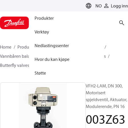
LANGUAGE
NO
Logg inn
Produkter
Verktøy
Nedlastingssenter
Home
Produkter
Klimaløsninger for oppvarming
Vannbåren balansering og regulering
Other products
Hvor du kan kjøpe
Butterfly valves
VFH2
003Z6387
Støtte
VFH2-LAM, DN 300,
Motorisert
spjeldventil, Aktuator,
Modulerende, PN 16
003Z63