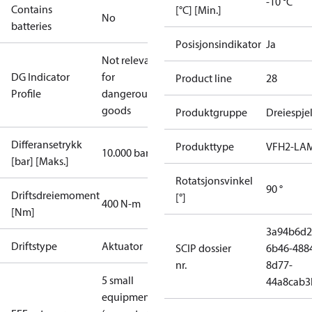
-10 °C
Contains
[°C] [Min.]
No
batteries
Posisjonsindikator
Ja
Not relevant
DG Indicator
for
Product line
28
Profile
dangerous
goods
Produktgruppe
Dreiespje
Differansetrykk
Produkttype
VFH2-LA
10.000 bar
[bar] [Maks.]
Rotatsjonsvinkel
90 °
Driftsdreiemoment
[°]
400 N-m
[Nm]
3a94b6d2
Driftstype
Aktuator
SCIP dossier
6b46-488
nr.
8d77-
5 small
44a8cab3
equipment