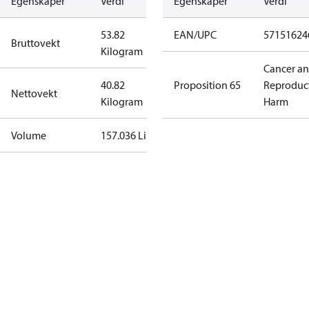
Egenskaper
Verdi
Egenskaper
Verdi
53.82
EAN/UPC
57151624
Bruttovekt
Kilogram
Cancer a
40.82
Proposition 65
Reproduc
Nettovekt
Kilogram
Harm
Volume
157.036 Liter