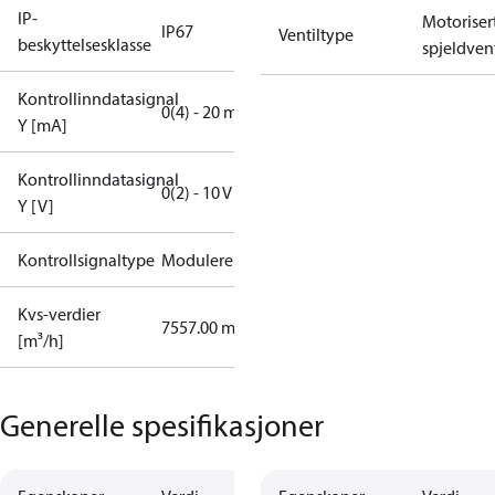
IP-
Motoriser
IP67
Ventiltype
beskyttelsesklasse
spjeldvent
Kontrollinndatasignal
0(4) - 20 mA
Y [mA]
Kontrollinndatasignal
0(2) - 10 V
Y [V]
Kontrollsignaltype
Modulerende
Kvs-verdier
7557.00 m³/h
[m³/h]
Generelle spesifikasjoner