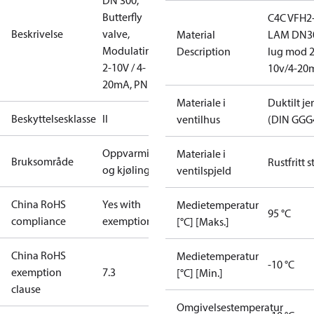
DN 300,
Butterfly
C4C VFH2
Beskrivelse
valve,
Material
LAM DN3
Modulating
Description
lug mod 2
2-10V / 4-
10v/4-20
20mA, PN16
Materiale i
Duktilt je
Beskyttelsesklasse
II
ventilhus
(DIN GGG
Oppvarming
Materiale i
Bruksområde
Rustfritt s
og kjøling
ventilspjeld
China RoHS
Yes with
Medietemperatur
95 °C
compliance
exemptions
[°C] [Maks.]
China RoHS
Medietemperatur
-10 °C
exemption
7.3
[°C] [Min.]
clause
Omgivelsestemperatur