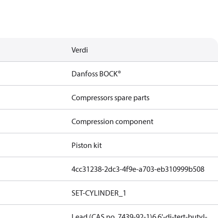
Verdi
Danfoss BOCK®
Compressors spare parts
Compression component
Piston kit
4cc31238-2dc3-4f9e-a703-eb310999b508
SET-CYLINDER_1
Lead (CAS no. 7439-92-1)
6,6'-di-tert-butyl-