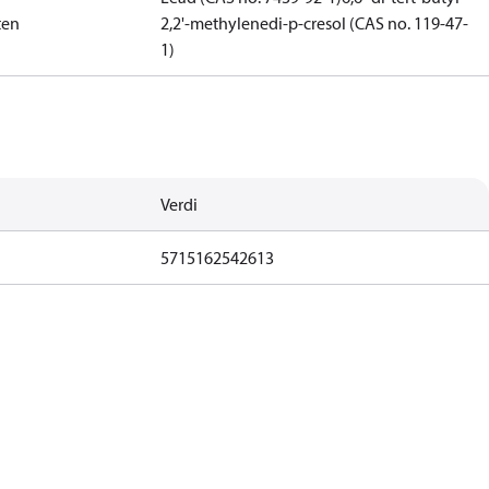
ten
2,2'-methylenedi-p-cresol (CAS no. 119-47-
1)
Verdi
5715162542613