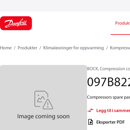
Produk
Home
Produkter
Klimaløsninger for oppvarming
Kompresso
BOCK, Compression co
097B82
Compressors spare par
Legg til i samme
Eksporter PDF