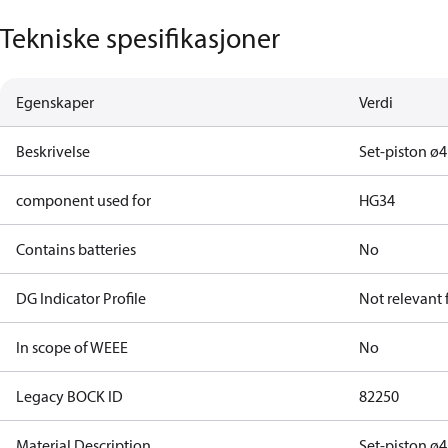
Tekniske spesifikasjoner
Egenskaper
Verdi
Beskrivelse
Set-piston ø4
component used for
HG34
Contains batteries
No
DG Indicator Profile
Not relevant
In scope of WEEE
No
Legacy BOCK ID
82250
Material Description
Set-piston ø4