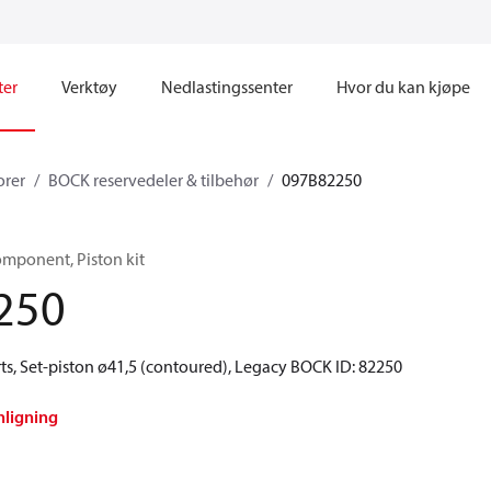
ter
Verktøy
Nedlastingssenter
Hvor du kan kjøpe
rer
BOCK reservedeler & tilbehør
097B82250
mponent, Piston kit
250
ts, Set-piston ø41,5 (contoured), Legacy BOCK ID: 82250
nligning