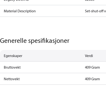
Material Description
Set-shut-off v
Generelle spesifikasjoner
Egenskaper
Verdi
Bruttovekt
409 Gram
Nettovekt
409 Gram