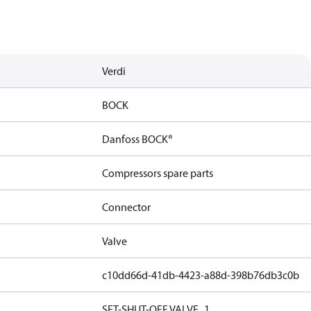
Verdi
BOCK
Danfoss BOCK®
Compressors spare parts
Connector
Valve
c10dd66d-41db-4423-a88d-398b76db3c0b
SET-SHUT-OFF VALVE_1