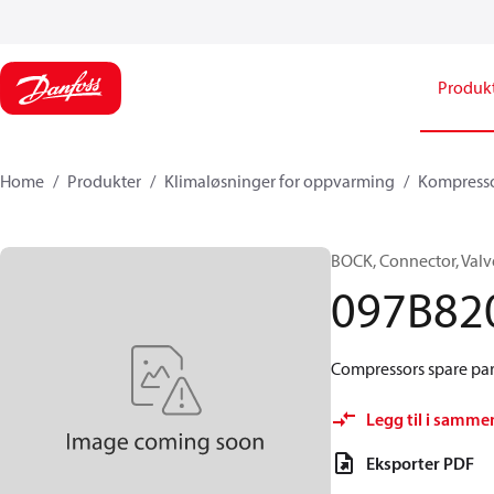
Produk
Home
Produkter
Klimaløsninger for oppvarming
Kompresso
BOCK, Connector, Valv
097B82
Compressors spare part
Legg til i samme
Eksporter PDF