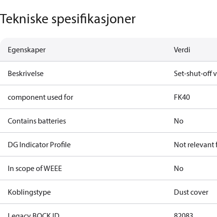
Tekniske spesifikasjoner
Egenskaper
Verdi
Beskrivelse
Set-shut-off v
component used for
FK40
Contains batteries
No
DG Indicator Profile
Not relevant
In scope of WEEE
No
Koblingstype
Dust cover
Legacy BOCK ID
82083