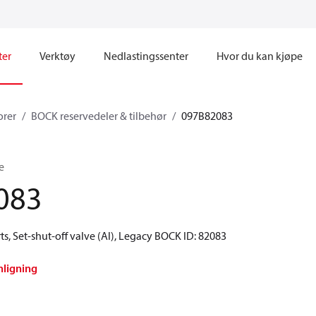
ter
Verktøy
Nedlastingssenter
Hvor du kan kjøpe
rer
BOCK reservedeler & tilbehør
097B82083
e
083
s, Set-shut-off valve (Al), Legacy BOCK ID: 82083
nligning