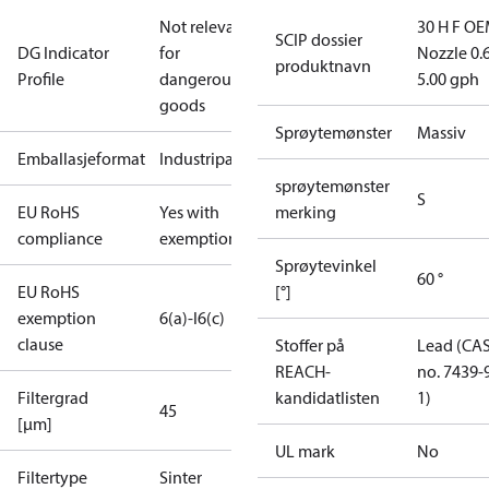
Not relevant
30 H F OE
SCIP dossier
DG Indicator
for
Nozzle 0.
produktnavn
Profile
dangerous
5.00 gph
goods
Sprøytemønster
Massiv
Emballasjeformat
Industripakning
sprøytemønster
S
EU RoHS
Yes with
merking
compliance
exemptions
Sprøytevinkel
60 °
EU RoHS
[°]
exemption
6(a)-I
6(c)
clause
Stoffer på
Lead (CA
REACH-
no. 7439-
Filtergrad
kandidatlisten
1)
45
[µm]
UL mark
No
Filtertype
Sinter