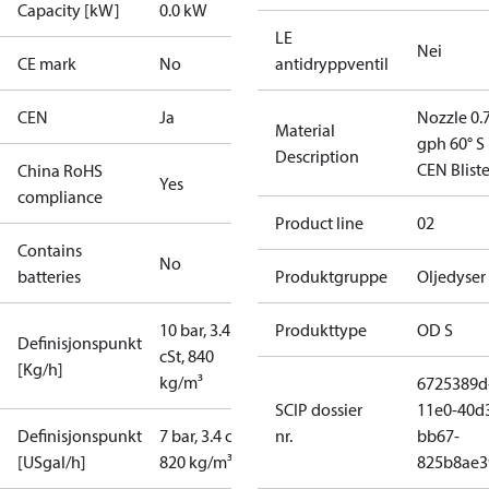
Capacity [kW]
0.0 kW
LE
Nei
CE mark
No
antidryppventil
CEN
Ja
Nozzle 0.
Material
gph 60° S
Description
CEN Bliste
China RoHS
Yes
compliance
Product line
02
Contains
No
batteries
Produktgruppe
Oljedyser
10 bar, 3.4
Produkttype
OD S
Definisjonspunkt
cSt, 840
[Kg/h]
kg/m³
6725389d
SCIP dossier
11e0-40d
Definisjonspunkt
7 bar, 3.4 cSt,
nr.
bb67-
[USgal/h]
820 kg/m³
825b8ae3