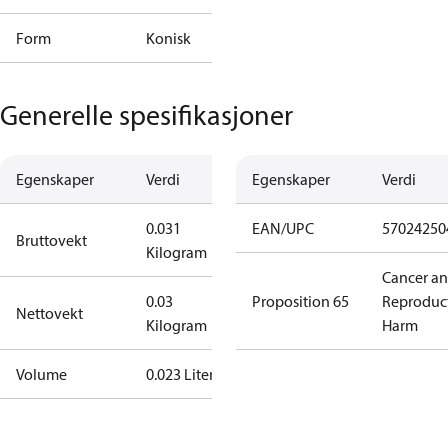
Form
Konisk
Generelle spesifikasjoner
Egenskaper
Verdi
Egenskaper
Verdi
0.031
EAN/UPC
57024250
Bruttovekt
Kilogram
Cancer a
0.03
Proposition 65
Reproduc
Nettovekt
Kilogram
Harm
Volume
0.023 Liter