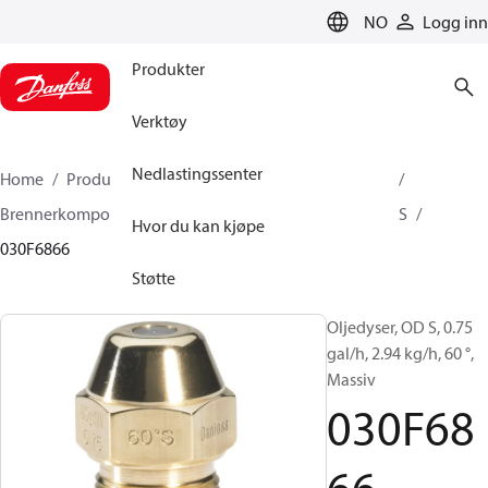
LANGUAGE
NO
Logg inn
Produkter
Verktøy
Nedlastingssenter
Home
Produkter
Klimaløsninger for oppvarming
Brennerkomponenter
Oljedyser
OD B / OD H / OD S
Hvor du kan kjøpe
030F6866
Støtte
Oljedyser, OD S, 0.75
gal/h, 2.94 kg/h, 60 °,
Massiv
030F68