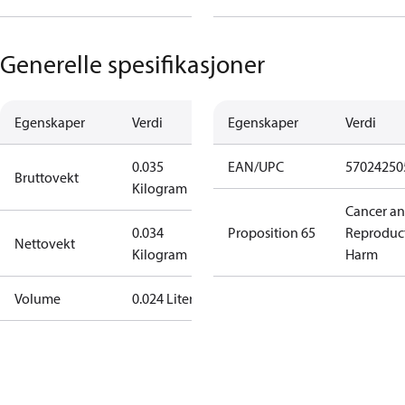
Generelle spesifikasjoner
Egenskaper
Verdi
Egenskaper
Verdi
0.035
EAN/UPC
57024250
Bruttovekt
Kilogram
Cancer a
0.034
Proposition 65
Reproduc
Nettovekt
Kilogram
Harm
Volume
0.024 Liter