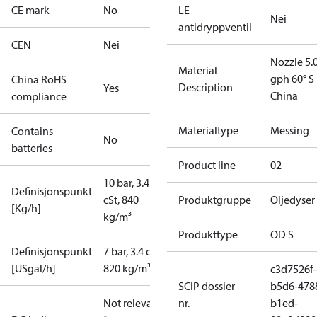
CE mark
No
LE
Nei
antidryppventil
CEN
Nei
Nozzle 5.
Material
gph 60° S
China RoHS
Description
Yes
China
compliance
Materialtype
Messing
Contains
No
batteries
Product line
02
10 bar, 3.4
Definisjonspunkt
cSt, 840
Produktgruppe
Oljedyser
[Kg/h]
kg/m³
Produkttype
OD S
Definisjonspunkt
7 bar, 3.4 cSt,
[USgal/h]
820 kg/m³
c3d7526f-
SCIP dossier
b5d6-478
Not relevant
nr.
b1ed-