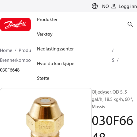
LANGUAGE
NO
Logg inn
Produkter
Verktøy
Nedlastingssenter
Home
Produkter
Klimaløsninger for oppvarming
Brennerkomponenter
Oljedyser
OD B / OD H / OD S
Hvor du kan kjøpe
030F6648
Støtte
Oljedyser, OD S, 5
gal/h, 18.5 kg/h, 60 °,
Massiv
030F66