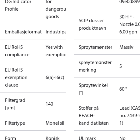
DG Indicator
for
09e0d899
Profile
dangerous
goods
30 H F -
SCIP dossier
Nozzle 0.
produktnavn
Emballasjeformat
Industripakning
6.00 gph
EU RoHS
Yes with
Sprøytemønster
Massiv
compliance
exemptions
sprøytemønster
S
EU RoHS
merking
exemption
6(a)-I
6(c)
clause
Sprøytevinkel
60 °
[°]
Filtergrad
140
[µm]
Stoffer på
Lead (CA
REACH-
no. 7439-
Filtertype
Monel sil
kandidatlisten
1)
Form
Konisk
UL mark
No