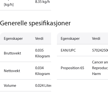
8.35 kg/h
[kg/h]
Generelle spesifikasjoner
Egenskaper
Verdi
Egenskaper
Verdi
0.035
EAN/UPC
57024250
Bruttovekt
Kilogram
Cancer a
0.034
Proposition 65
Reproduc
Nettovekt
Kilogram
Harm
Volume
0.024 Liter