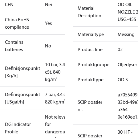
CEN
Nei
OD OIL
Material
NOZZLE 2
Description
USG.-45S
China RoHS
Yes
compliance
Materialtype
Messing
Contains
No
batteries
Product line
02
10 bar, 3.4
Produktgruppe
Oljedyser
Definisjonspunkt
cSt, 840
[Kg/h]
kg/m³
Produkttype
OD S
Definisjonspunkt
7 bar, 3.4 cSt,
a7055499
[USgal/h]
820 kg/m³
SCIP dossier
33bd-49e
nr.
a364-
Not relevant
0e169ee1
DG Indicator
for
Profile
dangerous
30 H F -
SCIP dossier