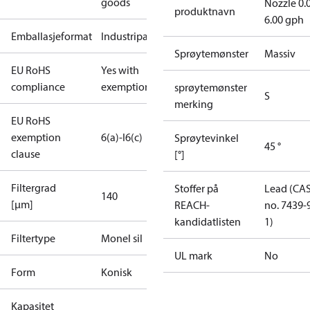
goods
Nozzle 0.
produktnavn
6.00 gph
Emballasjeformat
Industripakning
Sprøytemønster
Massiv
EU RoHS
Yes with
compliance
exemptions
sprøytemønster
S
merking
EU RoHS
exemption
6(a)-I
6(c)
Sprøytevinkel
45 °
clause
[°]
Filtergrad
Stoffer på
Lead (CA
140
[µm]
REACH-
no. 7439-
kandidatlisten
1)
Filtertype
Monel sil
UL mark
No
Form
Konisk
Kapasitet