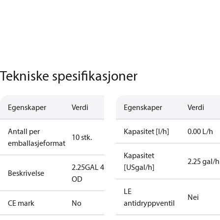
Tekniske spesifikasjoner
Egenskaper
Verdi
Egenskaper
Verdi
Antall per
Kapasitet [l/h]
0.00 L/h
10 stk.
emballasjeformat
Kapasitet
2.25 gal/h
2.25GAL 45S
[USgal/h]
Beskrivelse
OD
LE
Nei
CE mark
No
antidryppventil