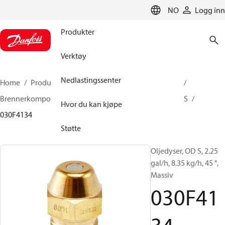
LANGUAGE
NO
Logg inn
Produkter
Verktøy
Nedlastingssenter
Home
Produkter
Klimaløsninger for oppvarming
Brennerkomponenter
Oljedyser
OD B / OD H / OD S
Hvor du kan kjøpe
030F4134
Støtte
Oljedyser, OD S, 2.25
gal/h, 8.35 kg/h, 45 °,
Massiv
030F41