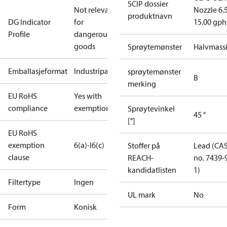
SCIP dossier
Not relevant
Nozzle 6.
produktnavn
DG Indicator
for
15.00 gph
Profile
dangerous
goods
Sprøytemønster
Halvmass
Emballasjeformat
Industripakning
sprøytemønster
B
merking
EU RoHS
Yes with
compliance
exemptions
Sprøytevinkel
45 °
[°]
EU RoHS
exemption
6(a)-I
6(c)
Stoffer på
Lead (CA
clause
REACH-
no. 7439-
kandidatlisten
1)
Filtertype
Ingen
UL mark
No
Form
Konisk