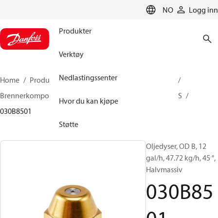
LANGUAGE
NO
Logg inn
Produkter
Verktøy
Nedlastingssenter
Home
Produkter
Klimaløsninger for oppvarming
Brennerkomponenter
Oljedyser
OD B / OD H / OD S
Hvor du kan kjøpe
030B8501
Støtte
Oljedyser, OD B, 12
gal/h, 47.72 kg/h, 45 °,
Halvmassiv
030B85