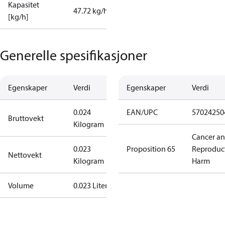
Kapasitet
47.72 kg/h
[kg/h]
Generelle spesifikasjoner
Egenskaper
Verdi
Egenskaper
Verdi
0.024
EAN/UPC
57024250
Bruttovekt
Kilogram
Cancer a
0.023
Proposition 65
Reproduc
Nettovekt
Kilogram
Harm
Volume
0.023 Liter