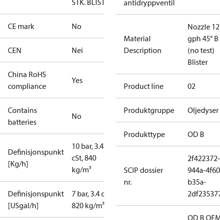
STK. BLISTER
antidryppventil
CE mark
No
Nozzle 12
Material
gph 45° B
CEN
Nei
Description
(no test)
Blister
China RoHS
Yes
compliance
Product line
02
Contains
Produktgruppe
Oljedyser
No
batteries
Produkttype
OD B
10 bar, 3.4
Definisjonspunkt
cSt, 840
2f422372-
[Kg/h]
kg/m³
SCIP dossier
944a-4f60
nr.
b35a-
Definisjonspunkt
7 bar, 3.4 cSt,
2df23537
[USgal/h]
820 kg/m³
OD B OEM