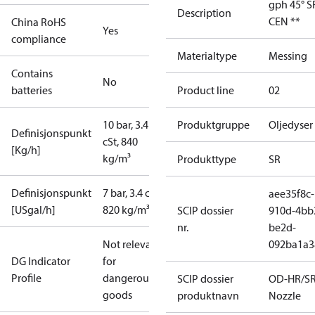
gph 45° S
Description
CEN **
China RoHS
Yes
compliance
Materialtype
Messing
Contains
No
batteries
Product line
02
10 bar, 3.4
Produktgruppe
Oljedyser
Definisjonspunkt
cSt, 840
[Kg/h]
kg/m³
Produkttype
SR
Definisjonspunkt
7 bar, 3.4 cSt,
aee35f8c-
[USgal/h]
820 kg/m³
SCIP dossier
910d-4bb
nr.
be2d-
Not relevant
092ba1a3
DG Indicator
for
Profile
dangerous
SCIP dossier
OD-HR/S
goods
produktnavn
Nozzle