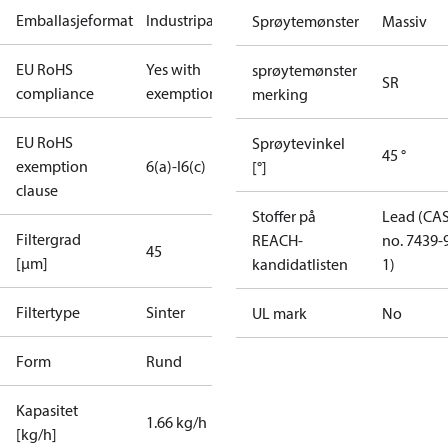
Emballasjeformat
Industripakning
Sprøytemønster
Massiv
EU RoHS
Yes with
sprøytemønster
SR
compliance
exemptions
merking
EU RoHS
Sprøytevinkel
45 °
exemption
6(a)-I
6(c)
[°]
clause
Stoffer på
Lead (CA
Filtergrad
REACH-
no. 7439-
45
[µm]
kandidatlisten
1)
Filtertype
Sinter
UL mark
No
Form
Rund
Kapasitet
1.66 kg/h
[kg/h]