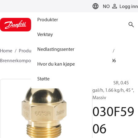
LANGUAGE
NO
Logg inn
Produkter
Verktøy
Nedlastingssenter
Home
Produkter
Klimaløsninger for oppvarming
Brennerkomponenter
Oljedyser
HR/SR
030F5906
Hvor du kan kjøpe
Støtte
Oljedyser, SR, 0.45
gal/h, 1.66 kg/h, 45 °,
Massiv
030F59
06