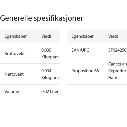
Generelle spesifikasjoner
Egenskaper
Verdi
Egenskaper
Verdi
0.035
EAN/UPC
57024250
Bruttovekt
Kilogram
Cancer a
0.034
Proposition 65
Reproduc
Nettovekt
Kilogram
Harm
Volume
0.02 Liter