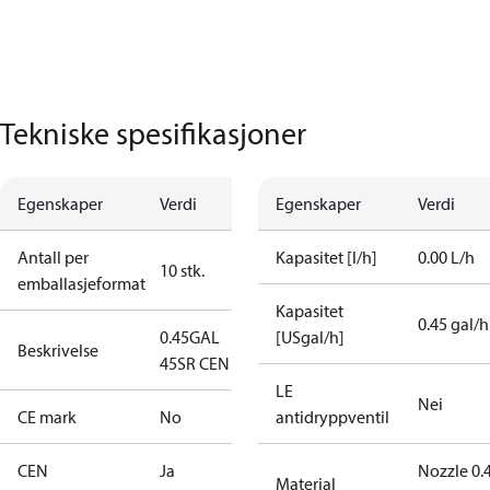
Tekniske spesifikasjoner
Egenskaper
Verdi
Egenskaper
Verdi
Antall per
Kapasitet [l/h]
0.00 L/h
10 stk.
emballasjeformat
Kapasitet
0.45 gal/h
0.45GAL
[USgal/h]
Beskrivelse
45SR CEN
LE
Nei
CE mark
No
antidryppventil
CEN
Ja
Nozzle 0.
Material