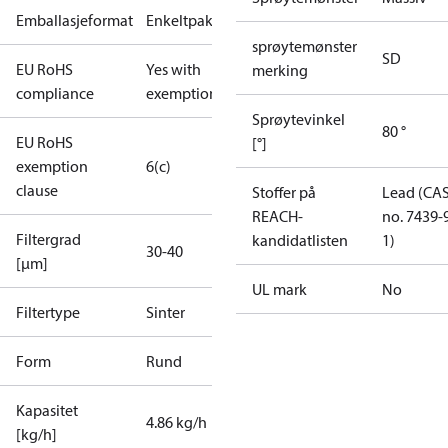
Emballasjeformat
Enkeltpakke
sprøytemønster
SD
EU RoHS
Yes with
merking
compliance
exemptions
Sprøytevinkel
80 °
EU RoHS
[°]
exemption
6(c)
clause
Stoffer på
Lead (CA
REACH-
no. 7439-
Filtergrad
kandidatlisten
1)
30-40
[µm]
UL mark
No
Filtertype
Sinter
Form
Rund
Kapasitet
4.86 kg/h
[kg/h]