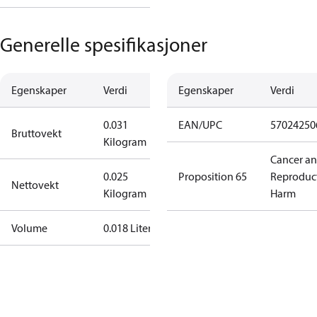
Generelle spesifikasjoner
Egenskaper
Verdi
Egenskaper
Verdi
0.031
EAN/UPC
57024250
Bruttovekt
Kilogram
Cancer a
0.025
Proposition 65
Reproduc
Nettovekt
Kilogram
Harm
Volume
0.018 Liter