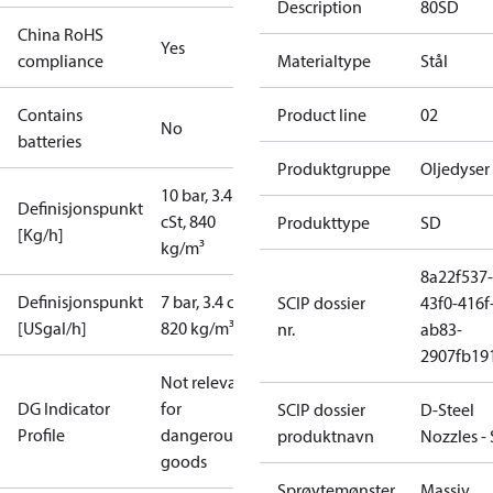
Description
80SD
China RoHS
Yes
compliance
Materialtype
Stål
Contains
Product line
02
No
batteries
Produktgruppe
Oljedyser
10 bar, 3.4
Definisjonspunkt
cSt, 840
Produkttype
SD
[Kg/h]
kg/m³
8a22f537-
Definisjonspunkt
7 bar, 3.4 cSt,
SCIP dossier
43f0-416f
[USgal/h]
820 kg/m³
nr.
ab83-
2907fb191
Not relevant
DG Indicator
for
SCIP dossier
D-Steel
Profile
dangerous
produktnavn
Nozzles -
goods
Sprøytemønster
Massiv