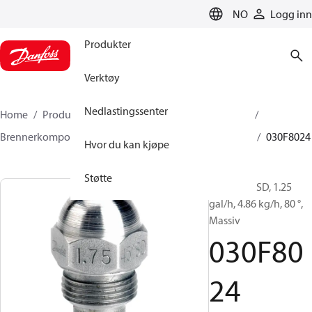
LANGUAGE
NO
Logg inn
Produkter
Verktøy
Nedlastingssenter
Home
Produkter
Klimaløsninger for oppvarming
Brennerkomponenter
Oljedyser
HFD/HD, SFD/SD
030F8024
Hvor du kan kjøpe
Støtte
Oljedyser, SD, 1.25
gal/h, 4.86 kg/h, 80 °,
Massiv
030F80
24