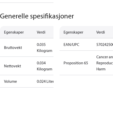
Generelle spesifikasjoner
Egenskaper
Verdi
Egenskaper
Verdi
0.035
EAN/UPC
57024250
Bruttovekt
Kilogram
Cancer a
0.034
Proposition 65
Reproduc
Nettovekt
Kilogram
Harm
Volume
0.024 Liter