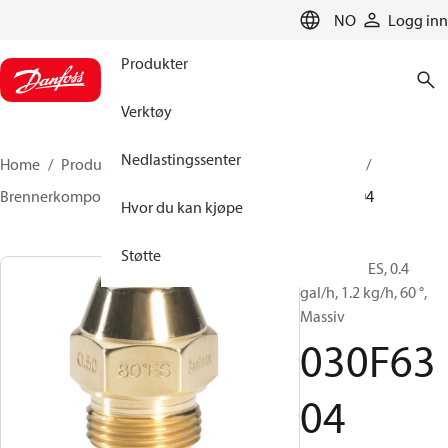
LANGUAGE
NO
Logg inn
Produkter
Verktøy
Nedlastingssenter
Home
Produkter
Klimaløsninger for oppvarming
Brennerkomponenter
Oljedyser
EH/ES
030F6304
Hvor du kan kjøpe
Støtte
Oljedyser, ES, 0.4
gal/h, 1.2 kg/h, 60 °,
Massiv
030F63
04