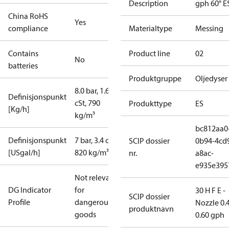
Description
gph 60° E
China RoHS
Yes
compliance
Materialtype
Messing
Contains
Product line
02
No
batteries
Produktgruppe
Oljedyser
8.0 bar, 1.65
Definisjonspunkt
cSt, 790
Produkttype
ES
[Kg/h]
kg/m³
bc812aa0
Definisjonspunkt
7 bar, 3.4 cSt,
SCIP dossier
0b94-4cd
[USgal/h]
820 kg/m³
nr.
a8ac-
e935e395
Not relevant
DG Indicator
for
30 H F E -
SCIP dossier
Profile
dangerous
Nozzle 0.
produktnavn
goods
0.60 gph