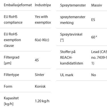
Emballasjeformat
Industripakning
Sprøytemønster
Massiv
EU RoHS
Yes with
sprøytemønster
ES
compliance
exemptions
merking
EU RoHS
Sprøytevinkel
60 °
exemption
6(a)-I
6(c)
[°]
clause
Stoffer på
Lead (CA
Filtergrad
REACH-
no. 7439-
45
[µm]
kandidatlisten
1)
Filtertype
Sinter
UL mark
No
Form
Konisk
Kapasitet
1.20 kg/h
[kg/h]