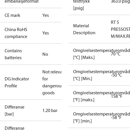
emballasjeformat
testtrykk
363.0 psig
[psig]
CE mark
Yes
RT 5
Material
PRESSOS
China RoHS
Description
Yes
M/MAX.R
compliance
Omgivelsestemperaturområ
Contains
70 °C
No
[°C] [Maks.]
batteries
Omgivelsestemperaturområ
Not relevant
-50 °C
[°C] [Min.]
DG Indicator
for
Profile
dangerous
goods
Omgivelsestemperaturområ
158 °F
[°F] [maks.]
Differanse
1.20 bar
[bar]
Omgivelsestemperaturområ
-58 °F
[°F] [min.]
Differanse