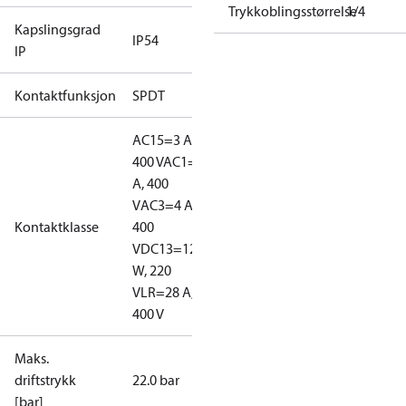
Trykkoblingsstørrelse
1/4
Kapslingsgrad
IP54
IP
Kontaktfunksjon
SPDT
AC15=3 A,
400 V
AC1=10
A, 400
V
AC3=4 A,
Kontaktklasse
400
V
DC13=12
W, 220
V
LR=28 A,
400 V
Maks.
driftstrykk
22.0 bar
[bar]