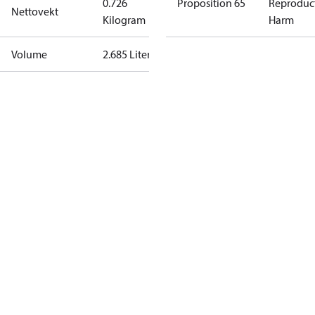
0.726
Proposition 65
Reproduc
Nettovekt
Kilogram
Harm
Volume
2.685 Liter