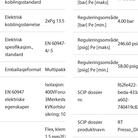
koblingsstandard
[bar] Pe [maks]
Elektrisk
Reguleringsområde
2xPg 13.5
4.00 bar
koblingsstørrelse
[bar] Pe [min.]
Elektrisk
Reguleringsområde
EN 60947-
246.60 ps
spesifikasjon.,
[psig] Pe [maks]
4/-5
standard
Reguleringsområde
58.00 psig
Emballasjeformat
Multipakk
[psig] Pe [min.]
Isolasjon:
f62fe422-
EN 60947
400V
Forurensningsgrad
SCIP dossier
beda-433
elektriske
3
Merkestøtspenning: 4
nr.
a602-
egenskaper
kV
Kortslutningsbesk.,
740419c8
sikring: 10A
SCIP dossier
RT
Flex, klemringer: 0,2-
produktnavn
Presso_Di
1,5 mm2
Flex, ingen