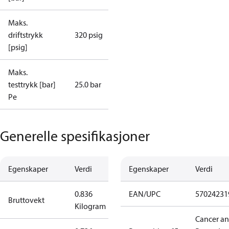
Maks.
driftstrykk
320 psig
[psig]
Maks.
testtrykk [bar]
25.0 bar
Pe
Generelle spesifikasjoner
Egenskaper
Verdi
Egenskaper
Verdi
0.836
EAN/UPC
57024231
Bruttovekt
Kilogram
Cancer a