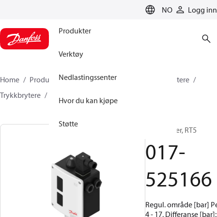
LANGUAGE
NO
Logg inn
Produkter
Verktøy
Nedlastingssenter
Home
Produkter
Klimaløsninger for kjøling
Brytere
Trykkbrytere
RT
017-525166
Hvor du kan kjøpe
Støtte
Trykkbryter, RT5
017-
525166
Regul. område [bar] P
4 - 17, Differanse [bar]: