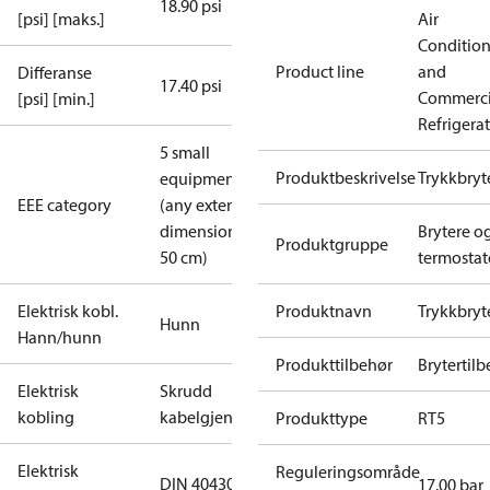
18.90 psi
[psi] [maks.]
Air
Conditio
Product line
and
Differanse
17.40 psi
Commerci
[psi] [min.]
Refrigera
5 small
Produktbeskrivelse
Trykkbryt
equipment
EEE category
(any external
dimension <
Brytere o
Produktgruppe
50 cm)
termostat
Elektrisk kobl.
Produktnavn
Trykkbryt
Hunn
Hann/hunn
Produkttilbehør
Brytertil
Elektrisk
Skrudd
kobling
kabelgjennomføring
Produkttype
RT5
Elektrisk
Reguleringsområde
DIN 40430
17.00 bar