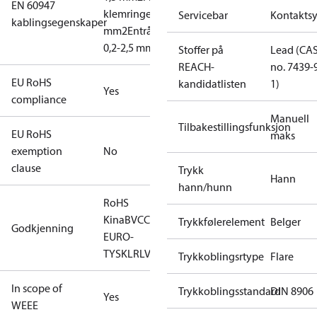
EN 60947
klemringer: 0,2-2,5
Servicebar
Kontakts
kablingsegenskaper
mm2
Entråds/flertrådet:
0,2-2,5 mm2
Stoffer på
Lead (CA
REACH-
no. 7439-
EU RoHS
kandidatlisten
1)
Yes
compliance
Manuell
Tilbakestillingsfunksjon
EU RoHS
maks
exemption
No
clause
Trykk
Hann
hann/hunn
RoHS
Kina
BV
CCC
CE
CMIM
EAC
GL
KR
LLC CDC
Trykkfølerelement
Belger
Godkjenning
EURO-
TYSK
LR
LVD
NKK
RINA
RMRS
RoHS
TYSK
Trykkoblingsrtype
Flare
In scope of
Trykkoblingsstandard
DIN 8906
Yes
WEEE