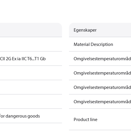
Egenskaper
Material Description
5C
II 2G Ex ia IIC T6...T1 Gb
Omgivelsestemperaturområde 
Omgivelsestemperaturområde 
Omgivelsestemperaturområde 
Omgivelsestemperaturområde 
 for dangerous goods
Product line