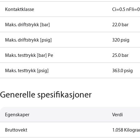
Kontaktklasse
Ci=0.5 nF
Ii=0
Maks. driftstrykk [bar]
22.0 bar
Maks. driftstrykk [psig]
320 psig
Maks. testtrykk [bar] Pe
25.0 bar
Maks. testtrykk [psig]
363.0 psig
Generelle spesifikasjoner
Egenskaper
Verdi
Bruttovekt
1.058 Kilogr