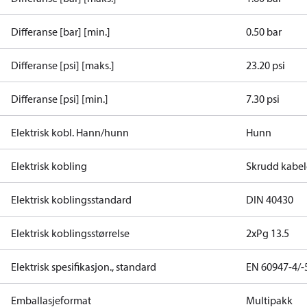
Differanse [bar] [min.]
0.50 bar
Differanse [psi] [maks.]
23.20 psi
Differanse [psi] [min.]
7.30 psi
Elektrisk kobl. Hann/hunn
Hunn
Elektrisk kobling
Skrudd kabe
Elektrisk koblingsstandard
DIN 40430
Elektrisk koblingsstørrelse
2xPg 13.5
Elektrisk spesifikasjon., standard
EN 60947-4/-
Emballasjeformat
Multipakk