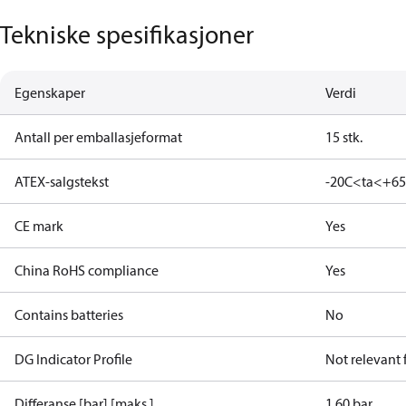
Tekniske spesifikasjoner
Egenskaper
Verdi
Antall per emballasjeformat
15 stk.
ATEX-salgstekst
-20C<ta<+6
CE mark
Yes
China RoHS compliance
Yes
Contains batteries
No
DG Indicator Profile
Not relevant
Differanse [bar] [maks.]
1.60 bar