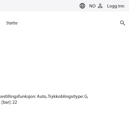
NO
Logg inn
Støtte
akestillingsfunksjon: Auto, Trykkoblingsrtype: G,
 [bar]: 22