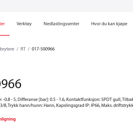
ter
Verktøy
Nedlastingssenter
Hvor du kan kjøpe
brytere
RT
017-500966
0966
 -0.8 - 5, Differanse [bar]: 0.5 - 1.6, Kontaktfunksjon: SPDT gull, Tilb
3/8, Trykk hann/hunn: Hann, Kapslingsgrad IP: IP66, Maks. driftstrykk
nligning