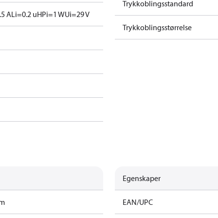
Trykkoblingsstandard
.5 A
Li=0.2 uH
Pi=1 W
Ui=29 V
Trykkoblingsstørrelse
Egenskaper
am
EAN/UPC