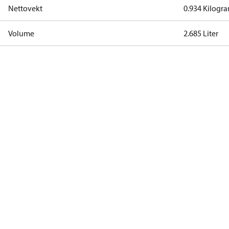
Nettovekt
0.934 Kilogr
Volume
2.685 Liter