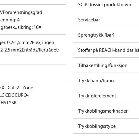
SCIP dossier produktnavn
0V
Forurensningsgrad
enning: 4
Servicebar
gsbesk., sikring: 10A
Sprengtrykk [bar]
ger: 0,2-1,5 mm2
Flex, ingen
0,2-2,5 mm2
Entråds/flertrådet:
Stoffer på REACH-kandidatlis
Tilbakestillingsfunksjon
Trykk hann/hunn
X - Cat. 2 - Zone
LC CDC EURO-
Trykkfølerelement
oHS
TYSK
Trykkoblingsmerknader
Trykkoblingsrtype