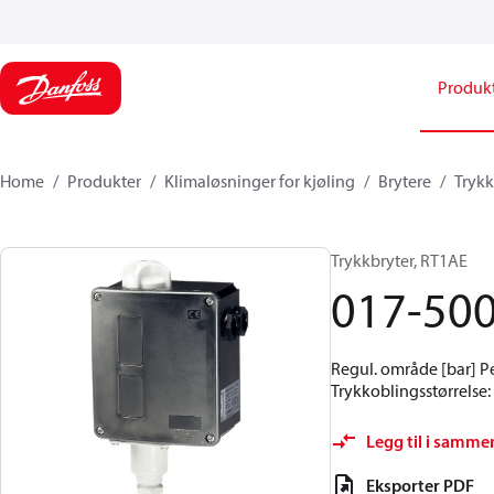
Produk
Home
Produkter
Klimaløsninger for kjøling
Brytere
Trykk
Trykkbryter, RT1AE
017-50
Regul. område [bar] Pe:
Trykkoblingsstørrelse: 
Legg til i samme
Eksporter PDF