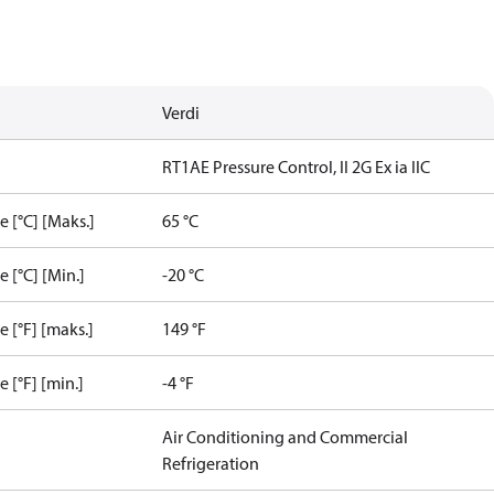
Verdi
RT1AE Pressure Control, II 2G Ex ia IIC
[°C] [Maks.]
65 °C
[°C] [Min.]
-20 °C
[°F] [maks.]
149 °F
[°F] [min.]
-4 °F
Air Conditioning and Commercial
Refrigeration