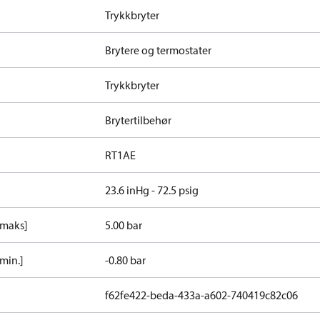
Trykkbryter
Brytere og termostater
Trykkbryter
Brytertilbehør
RT1AE
23.6 inHg - 72.5 psig
[maks]
5.00 bar
min.]
-0.80 bar
f62fe422-beda-433a-a602-740419c82c06