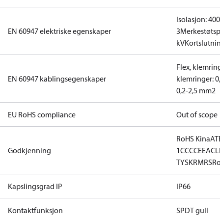
Isolasjon: 40
EN 60947 elektriske egenskaper
3
Merkestøtsp
kV
Kortslutnin
Flex, klemrin
EN 60947 kablingsegenskaper
klemringer: 
0,2-2,5 mm2
EU RoHS compliance
Out of scope
RoHS Kina
ATE
Godkjenning
1
CCC
CE
EAC
L
TYSK
RMRS
R
Kapslingsgrad IP
IP66
Kontaktfunksjon
SPDT gull