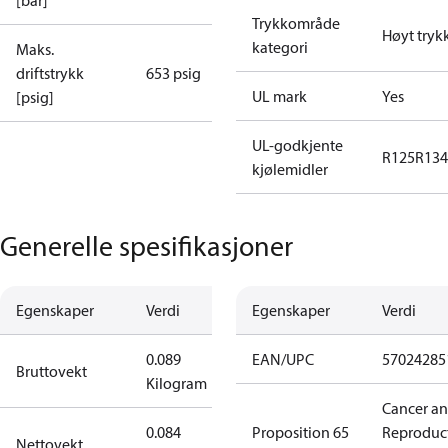
[bar]
Trykkområde
Høyt tryk
kategori
Maks.
driftstrykk
653 psig
UL mark
Yes
[psig]
UL-godkjente
R125
R134
kjølemidler
Generelle spesifikasjoner
Egenskaper
Verdi
Egenskaper
Verdi
0.089
EAN/UPC
57024285
Bruttovekt
Kilogram
Cancer a
0.084
Proposition 65
Reproduc
Nettovekt