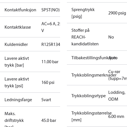
Sprengtrykk
Kontaktfunksjon
SPST(NO)
2900 psig
[psig]
AC=6 A, 250
Kontaktklasse
Stoffer på
V
REACH-
No
kandidatlisten
Kuldemidler
R125
R134a
R22
R404A
R407C
R407H
R410A
R43
Tilbakestillingsfunksjon
Auto
Lavere aktivt
11.00 bar
trykk [bar]
Cu-rør
Trykkoblingsmerknader
(tupp=7
Lavere aktivt
160 psi
trykk [psi]
Lodding,
Trykkoblingsrtype
ODM
Ledningsfarge
Svart
Trykkoblingsstørrelse
Maks.
6.00 mm
[mm]
driftstrykk
45.0 bar