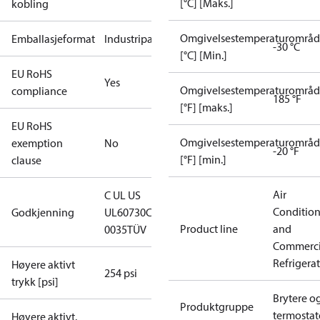
[°C] [Maks.]
kobling
Omgivelsestemperaturområ
Emballasjeformat
Industripakning
-30 °C
[°C] [Min.]
EU RoHS
Yes
Omgivelsestemperaturområ
compliance
185 °F
[°F] [maks.]
EU RoHS
Omgivelsestemperaturområ
exemption
No
-20 °F
[°F] [min.]
clause
Air
C UL US
Conditio
Godkjenning
UL60730
CE
Product line
and
0035
TÜV
Commerci
Refrigera
Høyere aktivt
254 psi
trykk [psi]
Brytere o
Produktgruppe
termostat
Høyere aktivt.