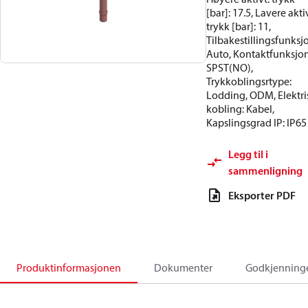
[bar]: 17.5, Lavere akti
trykk [bar]: 11,
Tilbakestillingsfunksj
Auto, Kontaktfunksjon
SPST(NO),
Trykkoblingsrtype:
Lodding, ODM, Elektri
kobling: Kabel,
Kapslingsgrad IP: IP65
Legg til i
sammenligning
Eksporter PDF
Produktinformasjonen
Dokumenter
Godkjenning