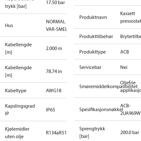
17.50 bar
trykk [bar]
Kassett
Produktnavn
pressosta
NORMAL
Hus
VAR-SMELT
Produkttilbehør
Brytertil
Kabellengde
2.000 m
Produkttype
ACB
[m]
Servicebar
Nei
Kabellengde
78.74 in
[m]
Oljefrie
Smøremiddelkompatibilitet
applikasj
Kabeltype
AWG18
ACB-
Kapslingsgrad
Spesifikasjonsnøkkel
IP65
2UA969W
IP
Sprengtrykk
Kjølemidler
200.0 bar
R134a
R513A
[bar]
uten olje