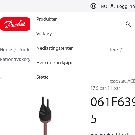
LANGUAGE
NO
Logg inn
Produkter
Verktøy
Nedlastingssenter
Home
Produkter
Klimaløsninger for kjøling
Brytere
Patrontrykkbrytere
ACB / CCB
061F6395
Hvor du kan kjøpe
Støtte
Kassett pressostat, ACB
17.5 bar, 11 bar
061F63
5
Høyere aktivt. trykk