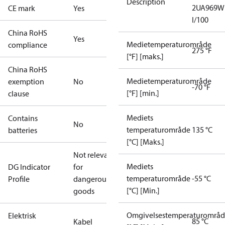
Description
2UA969W
CE mark
Yes
I/100
China RoHS
Yes
Medietemperaturområde
compliance
275 °F
[°F] [maks.]
China RoHS
Medietemperaturområde
exemption
No
-70 °F
[°F] [min.]
clause
Mediets
Contains
No
temperaturområde
135 °C
batteries
[°C] [Maks.]
Not relevant
Mediets
DG Indicator
for
temperaturområde
-55 °C
Profile
dangerous
[°C] [Min.]
goods
Omgivelsestemperaturområ
Elektrisk
85 °C
Kabel