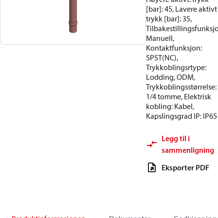
[bar]: 45, Lavere aktivt
trykk [bar]: 35,
Tilbakestillingsfunksj
Manuell,
Kontaktfunksjon:
SPST(NC),
Trykkoblingsrtype:
Lodding, ODM,
Trykkoblingsstørrelse:
1/4 tomme, Elektrisk
kobling: Kabel,
Kapslingsgrad IP: IP65
Legg til i
sammenligning
Eksporter PDF