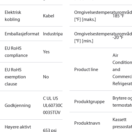
Elektrisk
Omgivelsestemperaturområ
Kabel
185 °F
kobling
[°F] [maks.]
Emballasjeformat
Industripakning
Omgivelsestemperaturområ
-20 °F
[°F] [min.]
EU RoHS
Yes
compliance
Air
Conditio
Product line
and
EU RoHS
Commerci
exemption
No
Refrigera
clause
Brytere o
C UL US
Produktgruppe
termostat
Godkjenning
UL60730
CE
0035
TÜV
Kassett
Produktnavn
pressosta
Høyere aktivt
653 psi