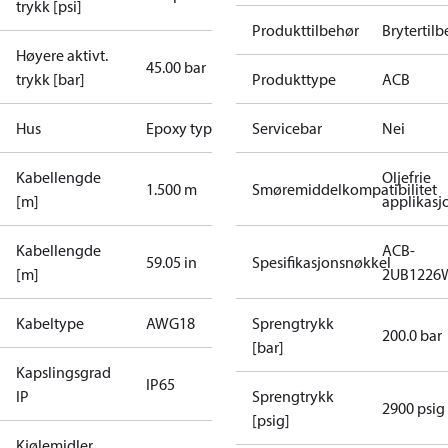
trykk [psi]
Produkttilbehør
Brytertil
Høyere aktivt.
45.00 bar
trykk [bar]
Produkttype
ACB
Hus
Epoxy type
Servicebar
Nei
Kabellengde
Oljefrie
1.500 m
Smøremiddelkompatibilitet
[m]
applikasj
Kabellengde
ACB-
59.05 in
Spesifikasjonsnøkkel
[m]
2UB1226
Kabeltype
AWG18
Sprengtrykk
200.0 bar
[bar]
Kapslingsgrad
IP65
IP
Sprengtrykk
2900 psig
[psig]
Kjølemidler