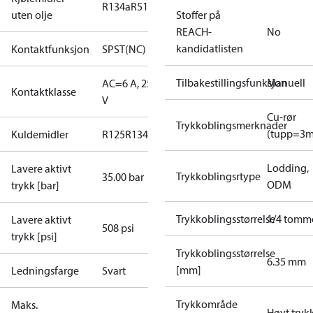
R134a
R513A
uten olje
Stoffer på
REACH-
No
kandidatlisten
Kontaktfunksjon
SPST(NC)
Tilbakestillingsfunksjon
Manuell
AC=6 A, 250
Kontaktklasse
V
Cu-rør
Trykkoblingsmerknader
(tupp=3
Kuldemidler
R125
R134a
R22
R404A
R407C
R407H
R410A
R43
Lodding,
Lavere aktivt
Trykkoblingsrtype
35.00 bar
ODM
trykk [bar]
Trykkoblingsstørrelse
1/4 tomm
Lavere aktivt
508 psi
trykk [psi]
Trykkoblingsstørrelse
6.35 mm
[mm]
Ledningsfarge
Svart
Trykkområde
Maks.
Høyt tryk