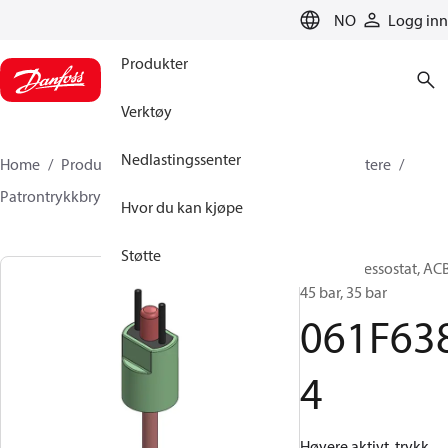
LANGUAGE
NO
Logg inn
Produkter
Verktøy
Nedlastingssenter
Home
Produkter
Klimaløsninger for kjøling
Brytere
Patrontrykkbrytere
ACB / CCB
061F6384
Hvor du kan kjøpe
Støtte
Kassett pressostat, ACB
45 bar, 35 bar
061F63
4
Høyere aktivt. trykk