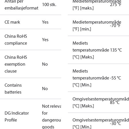
Antall per
Medietemperaturområde
100 stk.
275 °F
emballasjeformat
[°F] [maks.]
CE mark
Yes
Medietemperaturområde
-70 °F
[°F] [min.]
China RoHS
Yes
compliance
Mediets
temperaturområde
135 °C
[°C] [Maks.]
China RoHS
exemption
No
clause
Mediets
temperaturområde
-55 °C
[°C] [Min.]
Contains
No
batteries
Omgivelsestemperaturområ
85 °C
[°C] [Maks.]
Not relevant
DG Indicator
for
Profile
dangerous
Omgivelsestemperaturområ
-30 °C
goods
[°C] [Min.]