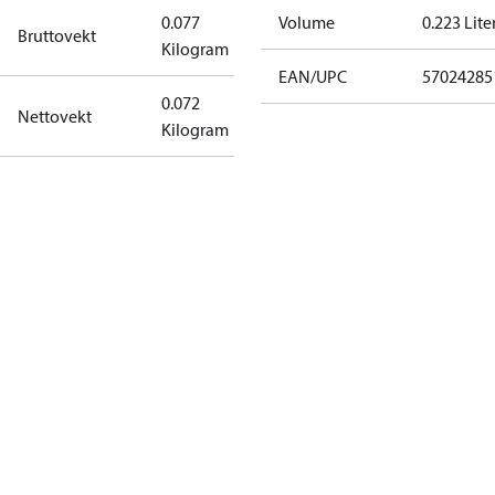
0.077
Volume
0.223 Lite
Bruttovekt
Kilogram
EAN/UPC
57024285
0.072
Nettovekt
Kilogram