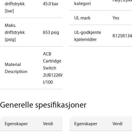
kategori
driftstrykk
45.0 bar
[bar]
UL mark
Yes
Maks.
driftstrykk
653 psig
UL-godkjente
R125
R134
[psig]
kjølemidler
ACB
Cartridge
Material
Switch
Description
2UB1226W
I/100
Generelle spesifikasjoner
Egenskaper
Verdi
Egenskaper
Verdi