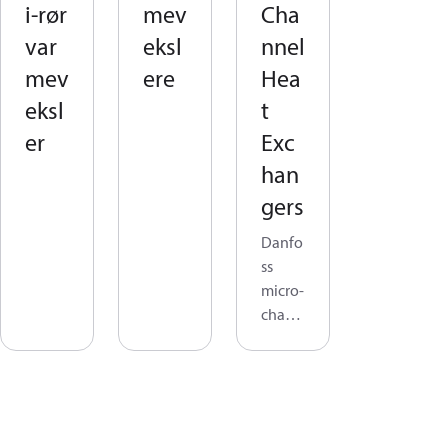
i-rør
mev
Cha
var
eksl
nnel
mev
ere
Hea
eksl
t
er
Exc
han
gers
Danfo
ss
micro-
chann
el
heat
excha
ngers:
Ideal