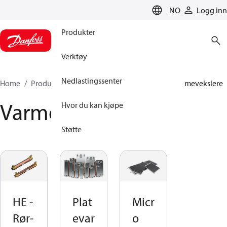
LANGUAGE
NO
Logg inn
Produkter
Verktøy
Nedlastingssenter
Home
Produkter
Klimaløsninger for kjøling
Varmevekslere
Varmevekslere
Hvor du kan kjøpe
Støtte
HE -
Plat
Micr
Rør-
evar
o