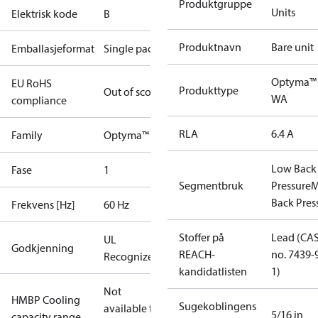
Produktgruppe
Units
Elektrisk kode
B
Produktnavn
Bare unit
Emballasjeformat
Single pack
Optyma™
EU RoHS
Produkttype
Out of scope
WA
compliance
RLA
6.4 A
Family
Optyma™
Low Back
Fase
1
Segmentbruk
Pressure
M
Back Pres
Frekvens [Hz]
60 Hz
Stoffer på
Lead (CA
UL
Godkjenning
REACH-
no. 7439-
Recognized
kandidatlisten
1)
Not
HMBP Cooling
Sugekoblingens
available for
5/16 in
capacity range