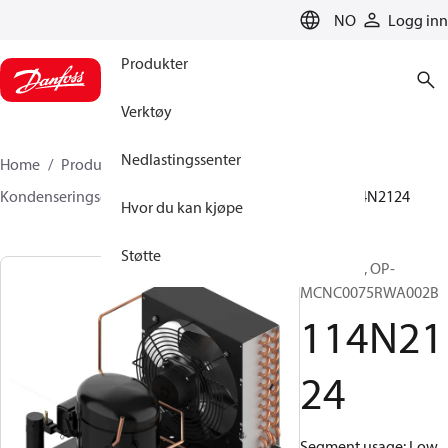
LANGUAGE
NO
Logg inn
Produkter
Verktøy
Nedlastingssenter
Home
Produkter
Klimaløsninger for kjøling
Kondenseringsenheter
Optyma™
Optyma™
114N2124
Hvor du kan kjøpe
Støtte
Optyma™, OP-
MCNC0075RWA002B
114N21
24
Segment usage: Low