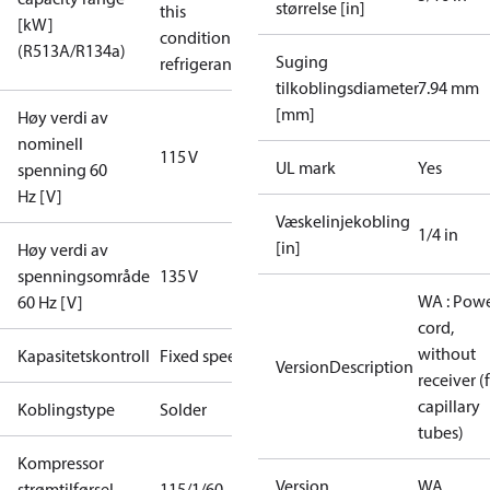
størrelse [in]
this
[kW]
condition /
(R513A/R134a)
Suging
refrigerant
tilkoblingsdiameter
7.94 mm
[mm]
Høy verdi av
nominell
115 V
UL mark
Yes
spenning 60
Hz [V]
Væskelinjekobling
1/4 in
[in]
Høy verdi av
spenningsområde
135 V
WA : Pow
60 Hz [V]
cord,
without
Kapasitetskontroll
Fixed speed
VersionDescription
receiver (
capillary
Koblingstype
Solder
tubes)
Kompressor
Versjon
WA
strømtilførsel
115/1/60