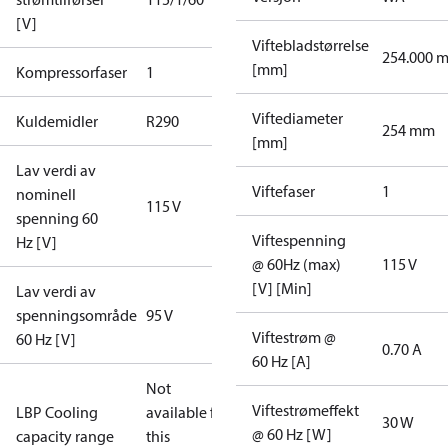
[V]
Viftebladstørrelse
254.000 
[mm]
Kompressorfaser
1
Viftediameter
Kuldemidler
R290
254 mm
[mm]
Lav verdi av
Viftefaser
1
nominell
115 V
spenning 60
Viftespenning
Hz [V]
@ 60Hz (max)
115 V
[V] [Min]
Lav verdi av
spenningsområde
95 V
Viftestrøm @
60 Hz [V]
0.70 A
60 Hz [A]
Not
Viftestrømeffekt
LBP Cooling
available for
30 W
@ 60 Hz [W]
capacity range
this