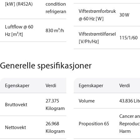
[kW] (R452A)
condition /
Viftestrømforbruk
refrigerant
30 W
@ 60 Hz [W]
Luftflow @ 60
830 m³/h
Viftestrømtilførsel
Hz [m³/t]
115/1/60
[V/Ph/Hz]
Generelle spesifikasjoner
Egenskaper
Verdi
Egenskaper
Verdi
27.375
Volume
43.836 Lit
Bruttovekt
Kilogram
Cancer a
26.968
Proposition 65
Reproduc
Nettovekt
Kilogram
Harm