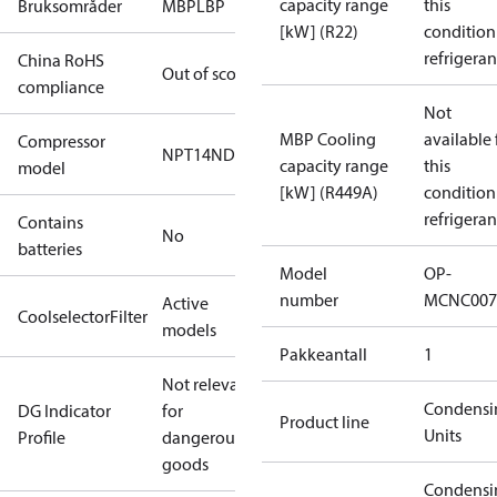
capacity range
this
Bruksområder
MBP
LBP
[kW] (R22)
condition
refrigeran
China RoHS
Out of scope
compliance
Not
MBP Cooling
available 
Compressor
NPT14ND
capacity range
this
model
[kW] (R449A)
condition
refrigeran
Contains
No
batteries
Model
OP-
number
MCNC007
Active
CoolselectorFilter
models
Pakkeantall
1
Not relevant
Condensi
DG Indicator
for
Product line
Units
Profile
dangerous
goods
Condensi