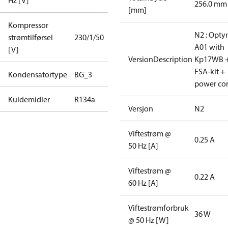
Hz [V]
256.0 mm
[mm]
Kompressor
N2 : Opt
strømtilførsel
230/1/50
A01 with
[V]
VersionDescription
Kp17WB 
FSA-kit +
Kondensatortype
BG_3
power co
Kuldemidler
R134a
Versjon
N2
Viftestrøm @
0.25 A
50 Hz [A]
Viftestrøm @
0.22 A
60 Hz [A]
Viftestrømforbruk
36 W
@ 50 Hz [W]