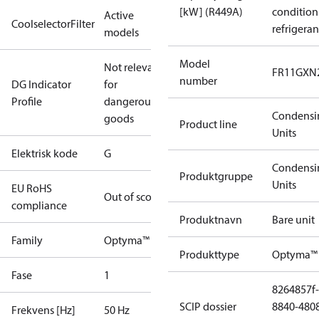
[kW] (R449A)
condition
Active
CoolselectorFilter
refrigeran
models
Model
Not relevant
FR11GXN
number
DG Indicator
for
Profile
dangerous
Condensi
goods
Product line
Units
Elektrisk kode
G
Condensi
Produktgruppe
Units
EU RoHS
Out of scope
compliance
Produktnavn
Bare unit
Family
Optyma™
Produkttype
Optyma™
Fase
1
8264857f-
SCIP dossier
8840-480
Frekvens [Hz]
50 Hz