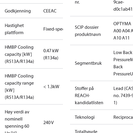
nr.
9cae-
d0c1ab41
Godkjenning
CE
EAC
OPTYMA
Hastighet
SCIP dossier
Fixed-speed
A00 A04 
plattform
produktnavn
A10 A11
HMBP Cooling
0.47 kW
Low Back
capacity [kW]
(R134a)
Pressure
M
(R513A/R134a)
Segmentbruk
Back
Pressure
U
HMBP Cooling
capacity range
< 1.3kW
Stoffer på
Lead (CA
[kW]
REACH-
no. 7439-
(R513A/R134a)
kandidatlisten
1)
Høy verdi av
Teknologi
Reciproca
nominell
240 V
spenning 60
Totalhøyde