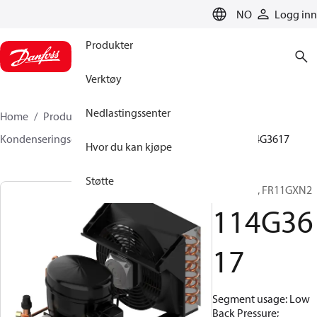
LANGUAGE
NO
Logg inn
Produkter
Verktøy
Nedlastingssenter
Home
Produkter
Klimaløsninger for kjøling
Kondenseringsenheter
Optyma™
Optyma™
114G3617
Hvor du kan kjøpe
Støtte
Optyma™, FR11GXN2
114G36
17
Segment usage: Low
Back Pressure;