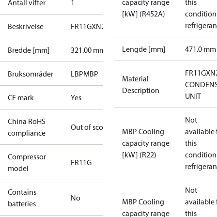
capacity range
this
Antall vifter
1
[kW] (R452A)
condition
refrigeran
Beskrivelse
FR11GXN2
Lengde [mm]
471.0 mm
Bredde [mm]
321.00 mm
FR11GXN
Bruksområder
LBP
MBP
Material
CONDENS
Description
UNIT
CE mark
Yes
Not
China RoHS
Out of scope
MBP Cooling
available 
compliance
capacity range
this
[kW] (R22)
condition
Compressor
FR11G
refrigeran
model
Not
Contains
No
MBP Cooling
available 
batteries
capacity range
this