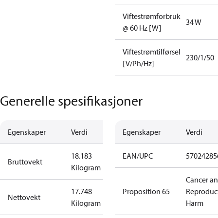
Viftestrømforbruk
34 W
@ 60 Hz [W]
Viftestrømtilførsel
230/1/50
[V/Ph/Hz]
Generelle spesifikasjoner
Egenskaper
Verdi
Egenskaper
Verdi
18.183
EAN/UPC
57024285
Bruttovekt
Kilogram
Cancer a
17.748
Proposition 65
Reproduc
Nettovekt
Kilogram
Harm