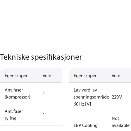
Tekniske spesifikasjoner
Egenskaper
Verdi
Egenskaper
Verdi
Ant. faser
Lav verdi av
1
(kompressor)
spenningsområde
220 V
60 Hz [V]
Ant. faser
1
(vifte)
Not
LBP Cooling
available 