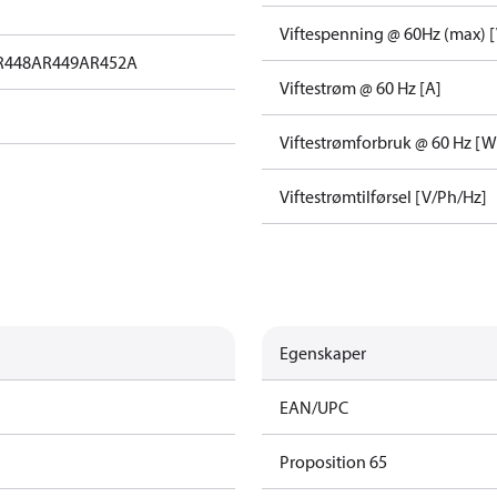
Viftespenning @ 60Hz (max) [
R448A
R449A
R452A
Viftestrøm @ 60 Hz [A]
Viftestrømforbruk @ 60 Hz [W
Viftestrømtilførsel [V/Ph/Hz]
Egenskaper
EAN/UPC
Proposition 65