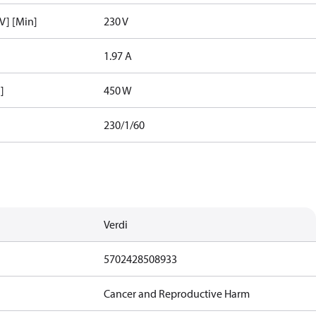
V] [Min]
230 V
1.97 A
]
450 W
230/1/60
Verdi
5702428508933
Cancer and Reproductive Harm