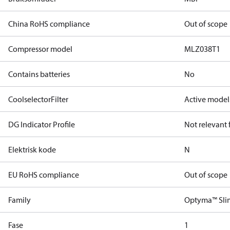
China RoHS compliance
Out of scope
Compressor model
MLZ038T1
Contains batteries
No
CoolselectorFilter
Active model
DG Indicator Profile
Not relevant
Elektrisk kode
N
EU RoHS compliance
Out of scope
Family
Optyma™ Sli
Fase
1