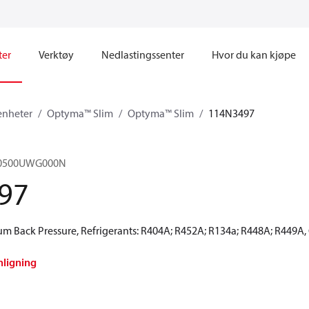
ter
Verktøy
Nedlastingssenter
Hvor du kan kjøpe
enheter
Optyma™ Slim
Optyma™ Slim
114N3497
M0500UWG000N
97
 Back Pressure, Refrigerants: R404A; R452A; R134a; R448A; R449A,
nligning