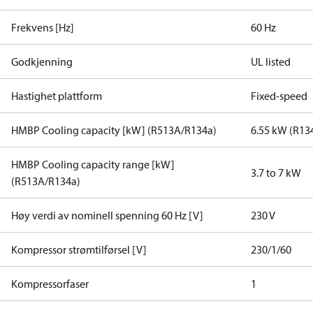
Frekvens [Hz]
60 Hz
Godkjenning
UL listed
Hastighet plattform
Fixed-speed
HMBP Cooling capacity [kW] (R513A/R134a)
6.55 kW (R13
HMBP Cooling capacity range [kW]
3.7 to 7 kW
(R513A/R134a)
Høy verdi av nominell spenning 60 Hz [V]
230 V
Kompressor strømtilførsel [V]
230/1/60
Kompressorfaser
1