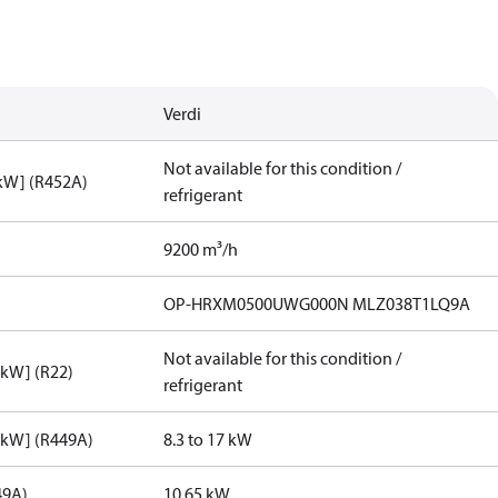
Verdi
Not available for this condition /
[kW] (R452A)
refrigerant
9200 m³/h
OP-HRXM0500UWG000N MLZ038T1LQ9A
Not available for this condition /
[kW] (R22)
refrigerant
[kW] (R449A)
8.3 to 17 kW
49A)
10.65 kW