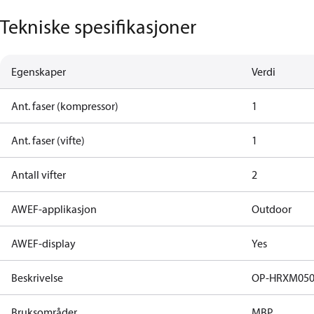
Tekniske spesifikasjoner
Egenskaper
Verdi
Ant. faser (kompressor)
1
Ant. faser (vifte)
1
Antall vifter
2
AWEF-applikasjon
Outdoor
AWEF-display
Yes
Beskrivelse
OP-HRXM05
Bruksområder
MBP