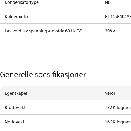
Kondensatortype
N8
Kuldemidler
R134a
R404A
Lav verdi av spenningsområde 60 Hz [V]
208 V
Generelle spesifikasjoner
Egenskaper
Verdi
Bruttovekt
182 Kilogram
Nettovekt
167 Kilogram