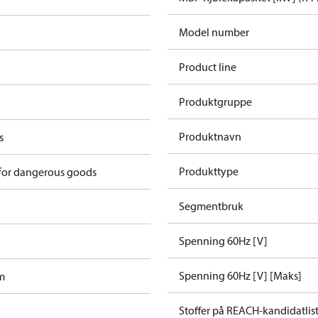
Model number
Product line
Produktgruppe
Produktnavn
s
Produkttype
 for dangerous goods
Segmentbruk
Spenning 60Hz [V]
Spenning 60Hz [V] [Maks]
m
Stoffer på REACH-kandidatlis