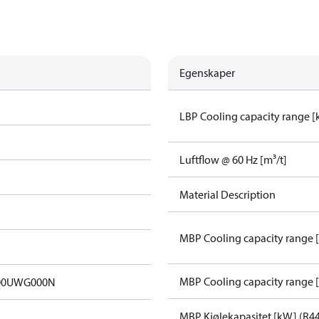
Egenskaper
LBP Cooling capacity range 
Luftflow @ 60 Hz [m³/t]
Material Description
MBP Cooling capacity range 
MBP Cooling capacity range 
00UWG000N
MBP Kjølekapasitet [kW] (R4