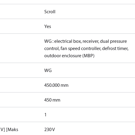
Scroll
Yes
WG : electrical box, receiver, dual pressure
control, fan speed controller, defrost timer,
outdoor enclosure (MBP)
WG
450.000 mm
450 mm
1
[V] [Maks
230 V