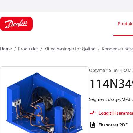
Produk
Home
Produkter
Klimaløsninger for kjøling
Kondenserings
Optyma™ Slim, HRX
114N34
Segment usage: Medium
Legg til i samme
Eksporter PDF