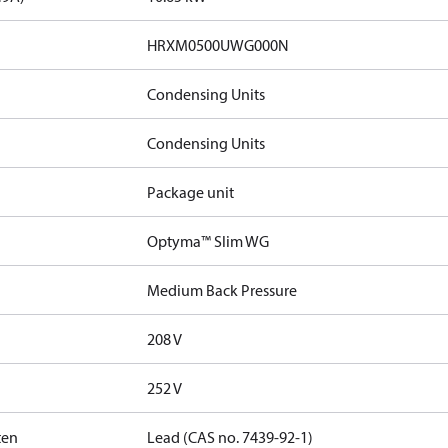
HRXM0500UWG000N
Condensing Units
Condensing Units
Package unit
Optyma™ Slim WG
Medium Back Pressure
208 V
252 V
ten
Lead (CAS no. 7439-92-1)