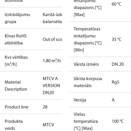
atbilstība
iestatījumu
60 °C
diapazons [°C]
Izstrādājumu
Karstā ūdens
[Max]
grupa
balansēšana
Temperatūras
Ķīnas RoHS
iestatījumu
Out of scope
35 °C
atbilstība
diapazons [°C]
[Min]
Kvs vērtības
1.80 m³/h
[m³/h]
Vārsta izmērs
DN 20
MTCV A
Vārsta korpusa
Material
Rg5
VERSION
materiāls
Description
DN20
Versija
A
Product line
28
Vielas
Produkta
temperatūra
100 °C
MTCV
veids
[°C] [Max]