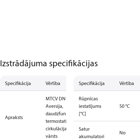
Izstrādājuma specifikācijas
Specifikācija
Vērtība
Specifikācija
Vērtība
MTCV DN 20,
Rūpnīcas
Aversija,
iestatījums
50 °C
daudzfunkciju
[°C]
Apraksts
termostatiskais
cirkulācijas
Satur
No
vārsts
akumulatori