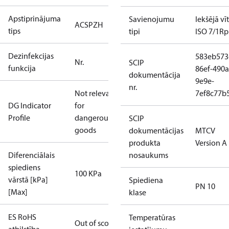
Apstiprinājuma
Savienojumu
Iekšējā vī
ACS
PZH
tips
tipi
ISO 7/1
Rp
Dezinfekcijas
583eb573
Nr.
SCIP
funkcija
86ef-490a
dokumentācija
9e9e-
nr.
Not relevant
7ef8c77b
DG Indicator
for
Profile
dangerous
SCIP
goods
dokumentācijas
MTCV
produkta
Version A
Diferenciālais
nosaukums
spiediens
100 KPa
vārstā [kPa]
Spiediena
PN 10
[Max]
klase
ES RoHS
Temperatūras
Out of scope