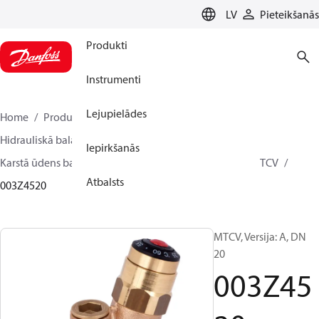
LANGUAGE
LV
Pieteikšanās
Produkti
Instrumenti
Lejupielādes
Home
Produkti
Climate Solutions apkurei
Hidrauliskā balansēšana un kontrole
Iepirkšanās
Karstā ūdens balansēšana
Termālā balansēšana
MTCV
Atbalsts
003Z4520
MTCV, Versija: A, DN
20
003Z45