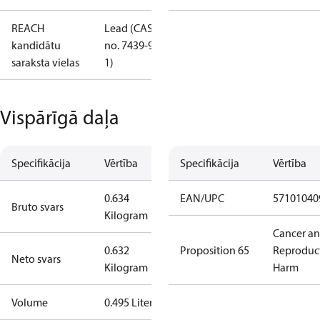
REACH
Lead (CAS
kandidātu
no. 7439-92-
saraksta vielas
1)
Vispārīgā daļa
Specifikācija
Vērtība
Specifikācija
Vērtība
0.634
EAN/UPC
57101040
Bruto svars
Kilogram
Cancer a
0.632
Proposition 65
Reproduc
Neto svars
Kilogram
Harm
Volume
0.495 Liter