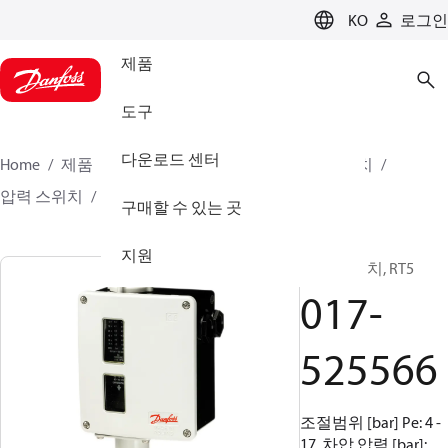
LANGUAGE
KO
로그인
제품
도구
다운로드 센터
Home
제품
클라이미트 솔루션스 - 쿨링
스위치
압력 스위치
RT
017-525566
구매할 수 있는 곳
지원
압력 스위치, RT5
017-
525566
조절범위 [bar] Pe: 4 -
17, 차압 압력 [bar]: