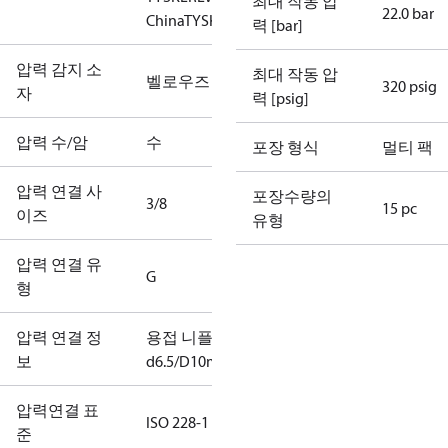
최대 작동 압
22.0 bar
China
TYSK
력 [bar]
압력 감지 소
최대 작동 압
벨로우즈
320 psig
자
력 [psig]
압력 수/암
수
포장 형식
멀티 팩
압력 연결 사
포장수량의
3/8
15 pc
이즈
유형
압력 연결 유
G
형
압력 연결 정
용접 니플
보
d6.5/D10mm
압력연결 표
ISO 228-1
준