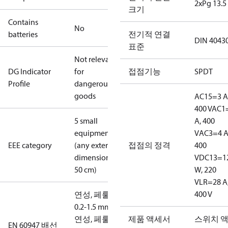
2xPg 13.5
크기
Contains
No
batteries
전기적 연결
DIN 4043
표준
Not relevant
DG Indicator
for
접점기능
SPDT
Profile
dangerous
goods
AC15=3 A
400 V
AC1
5 small
A, 400
equipment
V
AC3=4 A
EEE category
(any external
접점의 정격
400
dimension <
V
DC13=1
50 cm)
W, 220
V
LR=28 A
400 V
연성, 페룰:
0.2-1.5 mm2
연성, 페룰
제품 액세서
스위치 
EN 60947 배선