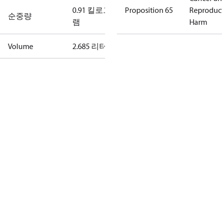
0.91 킬로그
Proposition 65
Reproduc
순중량
램
Harm
Volume
2.685 리터