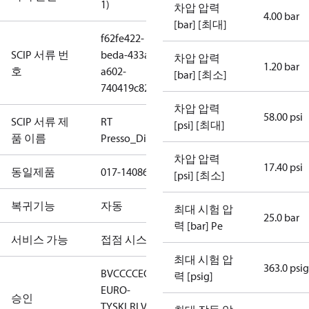
1)
차압 압력
4.00 bar
[bar] [최대]
f62fe422-
SCIP 서류 번
beda-433a-
차압 압력
1.20 bar
호
a602-
[bar] [최소]
740419c82c06
차압 압력
58.00 psi
SCIP 서류 제
RT
[psi] [최대]
품 이름
Presso_Diff.Presso
차압 압력
17.40 psi
동일제품
017-140866
[psi] [최소]
복귀기능
자동
최대 시험 압
25.0 bar
력 [bar] Pe
서비스 가능
접점 시스템
최대 시험 압
363.0 psig
BV
CCC
CE
CMIM
EAC
GL
KR
LLC CDC
력 [psig]
EURO-
승인
TYSK
LR
LVD
NKK
RINA
RMRS
RoHS
RoHS