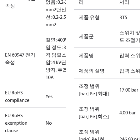
없음: 0.2-2.5
리
서리
속성
mm2
단선/연
선: 0.2-2.5
제품 유형
RT5
mm2
스위치 및
제품군
절연: 400V
오
도 조절
염 정도: 3
정
EN 60947 전기
격 임펄스 전
제품명
압력 스
속성
압: 4 kV
단락
방지, 퓨즈:
제품의 설명
압력 스
10A
조정 범위
17.00 bar
EU RoHS
[bar] Pe [최대]
Yes
compliance
조정 범위
4.00 bar
EU RoHS
[bar] Pe [최소]
exemption
No
clause
조정 범위
[psig] Pe [최
246.60 ps