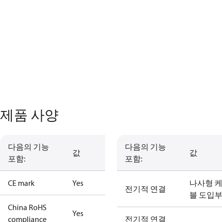
제품 사양
다음의 기능
다음의 기능
값
값
포함:
포함:
CE mark
Yes
나사형 
전기적 연결
블 도입
China RoHS
Yes
compliance
전기적 연결