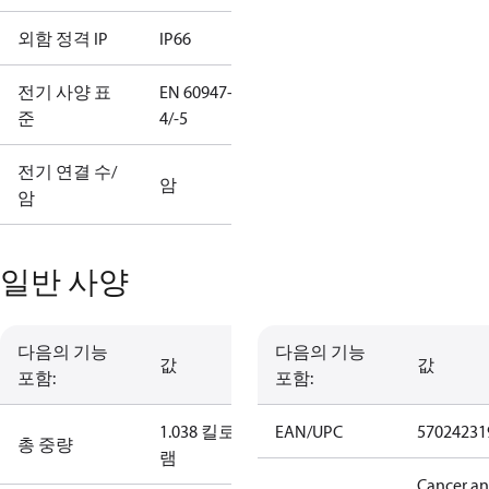
외함 정격 IP
IP66
전기 사양 표
EN 60947-
준
4/-5
전기 연결 수/
암
암
일반 사양
다음의 기능
다음의 기능
값
값
포함:
포함:
1.038 킬로그
EAN/UPC
57024231
총 중량
램
Cancer a