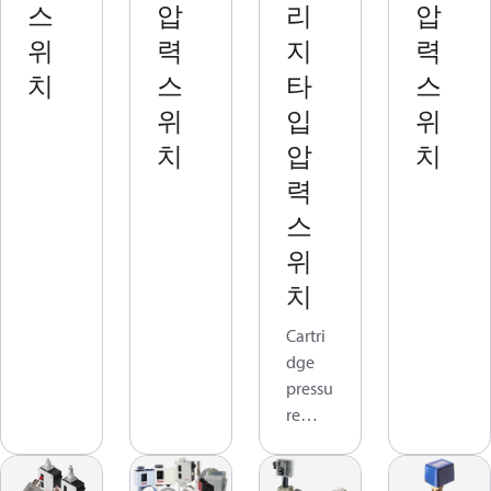
스
압
리
압
위
력
지
력
치
스
타
스
위
입
위
치
압
치
력
스
위
치
Cartri
dge
pressu
re
switch
es are