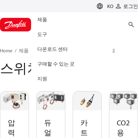
LANGUAGE
KO
로그인
제품
도구
다운로드 센터
Home
제품
클라이미트 솔루션스 - 쿨링
스위치
스위치
구매할 수 있는 곳
지원
압
듀
카
CO2
력
얼
트
용