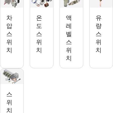
comp
act
disc-
차
온
액
유
type
압
도
레
량
pressu
re
스
스
벨
스
switch
위
위
스
위
es
치
치
위
치
with
fixed
치
setpoi
nts for
long-
standi
ng use
in
스
refrige
위
ration
치
and