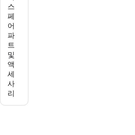
air
스
condit
페
ioning
어
syste
ms.
파
They
트
provid
및
e
autom
액
atic or
세
manu
사
al
reset
리
limit
protec
tion,
can be
moun
ted