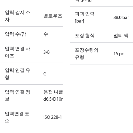
압력 감지 소
파괴 압력
벨로우즈
88.0 bar
자
[bar]
압력 수/암
수
포장 형식
멀티 팩
압력 연결 사
포장수량의
3/8
15 pc
이즈
유형
압력 연결 유
G
형
압력 연결 정
용접 니플
보
d6.5/D10mm
압력연결 표
ISO 228-1
준