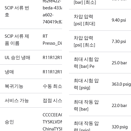
f62fe422-
[bar] [최소]
SCIP 서류 번
beda-433a-
호
a602-
차압 압력
9.40 psi
740419c82c06
[psi] [최대]
SCIP 서류 제
RT
차압 압력
7.30 psi
품 이름
Presso_Diff.Presso
[psi] [최소]
UL 승인 냉매
R11
R12
R123
R124
R134a
R22
R404A
R407A
R407
최대 시험 압
25.0 bar
력 [bar] Pe
냉매
R11
R12
R123
R124
R134a
R22
R404A
R407A
R407
최대 시험 압
363.0 psig
복귀기능
수동 최소
력 [psig]
서비스 가능
접점 시스템
최대 작동 압
22.0 bar
력 [bar]
CCC
CE
EAC
LLC CDC EURO-
승인
TYSK
LVD
NKK
RINA
RMRS
RoHS
RoHS
최대 작동 압
320 psig
China
TYSK
력 [psig]