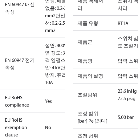
연성, 페룰
제품 액세서
스위치 
EN 60947 배선
없음: 0.2-2.5
리
서리
속성
mm2
단선/연
선: 0.2-2.5
제품 유형
RT1A
mm2
스위치 및
제품군
절연: 400V
오
도 조절
염 정도: 3
정
EN 60947 전기
격 임펄스 전
제품명
압력 스
속성
압: 4 kV
단락
방지, 퓨즈:
제품의 설명
압력 스
10A
23.6 inHg 
조절범위
EU RoHS
72.5 psig
Yes
compliance
조정 범위
5.00 bar
EU RoHS
[bar] Pe [최대]
exemption
No
clause
조정 범위