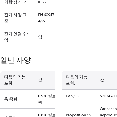
외함 정격 IP
IP66
전기 사양 표
EN 60947-
준
4/-5
전기 연결 수/
암
암
일반 사양
다음의 기능
다음의 기능
값
값
포함:
포함:
0.926 킬로그
EAN/UPC
57024280
총 중량
램
Cancer a
0.816 킬로그
Proposition 65
Reproduc