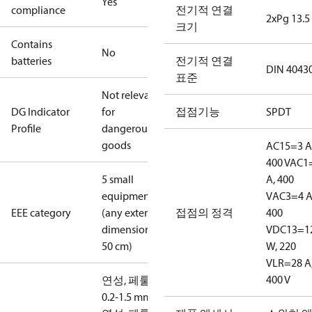
Yes
compliance
전기적 연결
2xPg 13.5
크기
Contains
No
batteries
전기적 연결
DIN 4043
표준
Not relevant
DG Indicator
for
접점기능
SPDT
Profile
dangerous
goods
AC15=3 A
400 V
AC1
5 small
A, 400
equipment
V
AC3=4 A
EEE category
(any external
접점의 정격
400
dimension <
V
DC13=1
50 cm)
W, 220
V
LR=28 A
400 V
연성, 페룰:
0.2-1.5 mm2