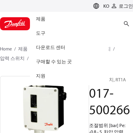
LANGUAGE
KO
로그인
제품
도구
다운로드 센터
Home
제품
클라이미트 솔루션스 - 쿨링
스위치
압력 스위치
RT
017-500266
구매할 수 있는 곳
지원
압력 스위치, RT1A
017-
500266
조절범위 [bar] Pe:
-0.8 - 5, 차압 압력