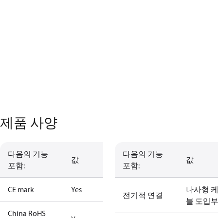
제품 사양
다음의 기능
다음의 기능
값
값
포함:
포함:
CE mark
Yes
나사형 
전기적 연결
블 도입
China RoHS