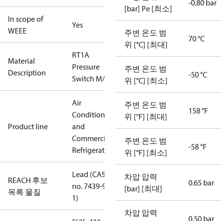
-0.80 bar
[bar] Pe [최소]
In scope of
Yes
WEEE
주변 온도 범
70 °C
위 [°C] [최대]
RT1A
Material
Pressure
주변 온도 범
Description
-50 °C
Switch M/15
위 [°C] [최소]
Air
주변 온도 범
158 °F
Conditioning
위 [°F] [최대]
Product line
and
Commercial
주변 온도 범
-58 °F
Refrigeration
위 [°F] [최소]
Lead (CAS
차압 압력
REACH 후보
0.65 bar
no. 7439-92-
[bar] [최대]
목록 물질
1)
차압 압력
0.50 bar