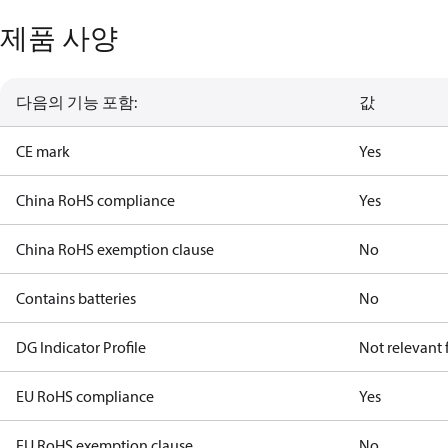
제품 사양
다음의 기능 포함:
값
CE mark
Yes
China RoHS compliance
Yes
China RoHS exemption clause
No
Contains batteries
No
DG Indicator Profile
Not relevant
EU RoHS compliance
Yes
EU RoHS exemption clause
No