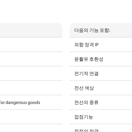
다음의 기능 포함:
외함 정격 IP
윤활유 호환성
전기적 연결
전선 색상
 for dangerous goods
전선의 종류
접점기능
접점의 정격