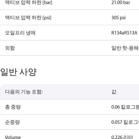
액티브 압력 하한 [bar]
21.00 bar
액티브 압력 하한 [psi]
305 psi
오일프리 냉매
R134a
R513A
외함
일반 핫-융해
일반 사양
다음의 기능 포함:
값
총 중량
0.06 킬로그
순중량
0.057 킬로
Volume
0.226 리터