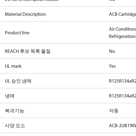
Material Description
ACB Cartridg
Air Conditio
Product line
Refrigeration
REACH 후보 목록 물질
No
UL mark
Yes
UL 승인 냉매
R125
R134a
R
냉매
R125
R134a
R
복귀기능
자동
사양 요소
ACB-2UB19