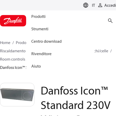
LANGUAGE
IT
Accedi
Prodotti
Strumenti
Centro download
Home
Prodotti
Climate Solutions for heating
Riscaldamento radiante idronico
Regolatori per banchi/celle
Rivenditore
Room controls 230V
Icon™ Wiring centers
Aiuto
Danfoss Icon™ Standard 230V Wiring Center
Danfoss Icon™
Standard 230V