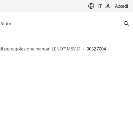
IT
Accedi
Aiuto
 di preregolazione manualiLENO™ MSV-D
003Z7004