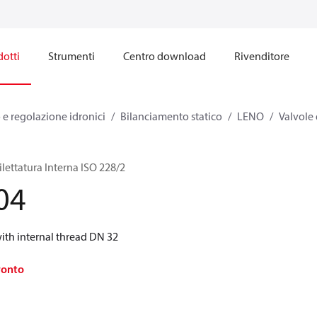
otti
Strumenti
Centro download
Rivenditore
e regolazione idronici
Bilanciamento statico
LENO
Valvole
lettatura Interna ISO 228/2
04
th internal thread DN 32
ronto