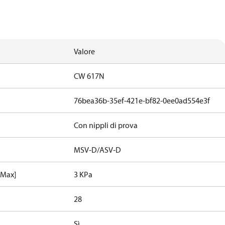
Valore
CW 617N
76bea36b-35ef-421e-bf82-0ee0ad554e3f
Con nippli di prova
MSV-D/ASV-D
 [Max]
3 KPa
28
Sì