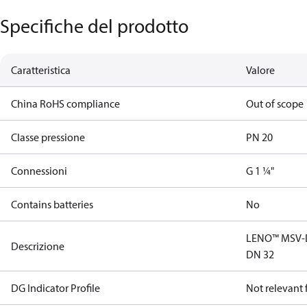
Specifiche del prodotto
Caratteristica
Valore
China RoHS compliance
Out of scope
Classe pressione
PN 20
Connessioni
G 1 ¼"
Contains batteries
No
LENO™ MSV-D 
Descrizione
DN 32
DG Indicator Profile
Not relevant