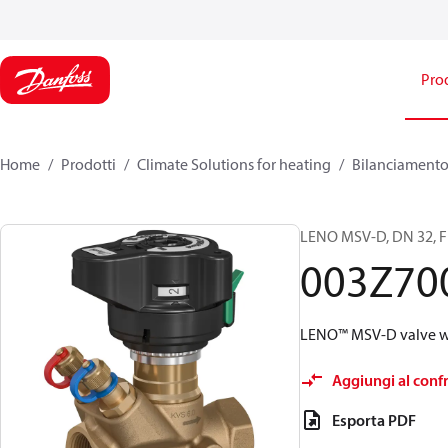
Prod
Home
Prodotti
Climate Solutions for heating
Bilanciamento 
LENO MSV-D, DN 32, Fi
003Z70
LENO™ MSV-D valve wi
Aggiungi al conf
Esporta PDF