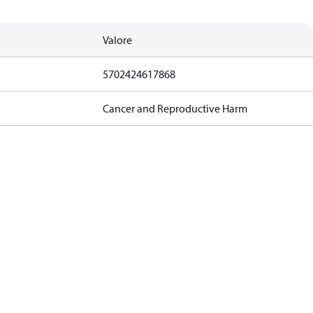
Valore
5702424617868
Cancer and Reproductive Harm