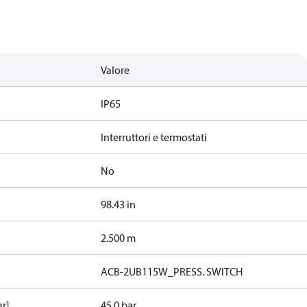
Valore
IP65
Interruttori e termostati
No
98.43 in
2.500 m
ACB-2UB115W_PRESS. SWITCH
ar]
45.0 bar