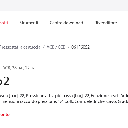
otti
Strumenti
Centro download
Rivenditore
Pressostati a cartuccia
ACB / CCB
061F6052
, ACB, 28 bar, 22 bar
52
evata [bar]: 28, Pressione attiv. più bassa [bar]: 22, Funzione reset: 
Dimensioni raccordo pressione: 1/4 poll., Conn. elettriche: Cavo, Grad
ronto