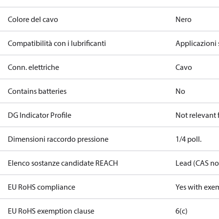
Colore del cavo
Nero
Compatibilità con i lubrificanti
Applicazioni 
Conn. elettriche
Cavo
Contains batteries
No
DG Indicator Profile
Not relevant
Dimensioni raccordo pressione
1/4 poll.
Elenco sostanze candidate REACH
Lead (CAS no
EU RoHS compliance
Yes with exe
EU RoHS exemption clause
6(c)