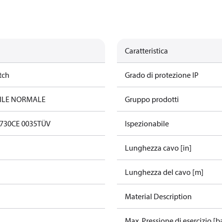
Caratteristica
tch
Grado di protezione IP
ILE NORMALE
Gruppo prodotti
0730
CE 0035
TÜV
Ispezionabile
Lunghezza cavo [in]
Lunghezza del cavo [m]
Material Description
Max. Pressione di esercizio [b