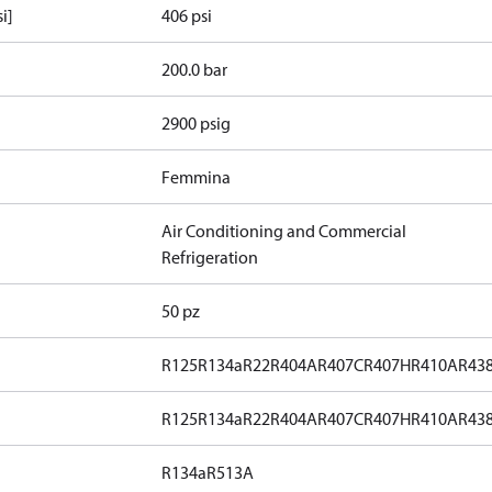
i]
406 psi
200.0 bar
2900 psig
Femmina
Air Conditioning and Commercial
Refrigeration
50 pz
R125
R134a
R22
R404A
R407C
R407H
R410A
R43
R125
R134a
R22
R404A
R407C
R407H
R410A
R43
R134a
R513A