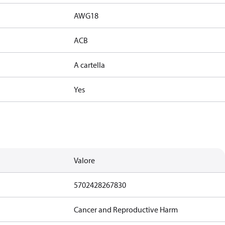
AWG18
ACB
A cartella
Yes
Valore
5702428267830
Cancer and Reproductive Harm