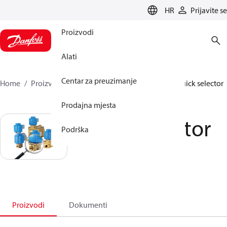
LANGUAGE
HR
Prijavite se
Proizvodi
Alati
Centar za preuzimanje
Home
Proizvodi
Sensing solutions
Ventili
Quick selector
Prodajna mjesta
Quick selector
Podrška
Proizvodi
Dokumenti