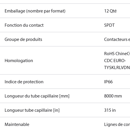
Emballage (nombre par format)
12 Qté
Fonction du contact
SPDT
Groupe de produits
Contacteurs 
RoHS Chine
C
Homologation
CDC EURO-
TYSK
LR
LVD
N
Indice de protection
IP66
Longueur du tube capillaire [mm]
8000 mm
Longueur tube capillaire [in]
315 in
Maintenable
Lignes de co