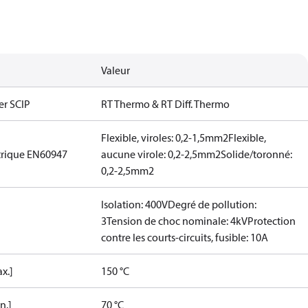
Valeur
er SCIP
RT Thermo & RT Diff. Thermo
Flexible, viroles: 0,2-1,5mm2
Flexible,
trique EN60947
aucune virole: 0,2-2,5mm2
Solide/toronné:
0,2-2,5mm2
Isolation: 400V
Degré de pollution:
3
Tension de choc nominale: 4kV
Protection
contre les courts-circuits, fusible: 10A
x.]
150 °C
n.]
70 °C