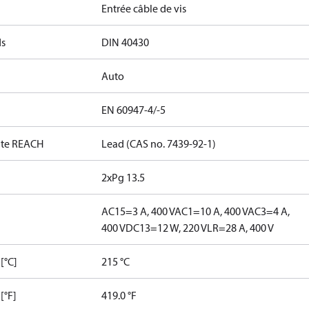
Entrée câble de vis
ds
DIN 40430
Auto
EN 60947-4/-5
date REACH
Lead (CAS no. 7439-92-1)
2xPg 13.5
AC15=3 A, 400 V
AC1=10 A, 400 V
AC3=4 A,
400 V
DC13=12 W, 220 V
LR=28 A, 400 V
[°C]
215 °C
[°F]
419.0 °F