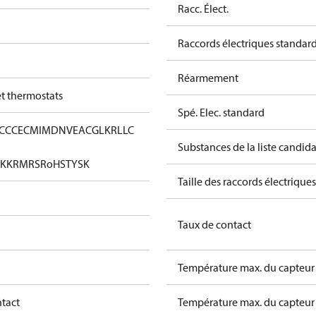
Racc. Élect.
Raccords électriques standar
Réarmement
et thermostats
Spé. Elec. standard
CC
CE
CMIM
DNV
EAC
GL
KR
LLC
Substances de la liste candi
KK
RMRS
RoHS
TYSK
Taille des raccords électriques
Taux de contact
Température max. du capteur 
ntact
Température max. du capteur 