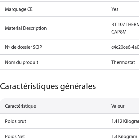
Marquage CE
Yes
RT 107 THER
Material Description
CAP8M
Nº de dossier SCIP
c4c20ce6-4a0
Nom du produit
Thermostat
Caractéristiques générales
Caractéristique
Valeur
Poids brut
1.412 Kilogr
Poids Net
1.3 Kilogram