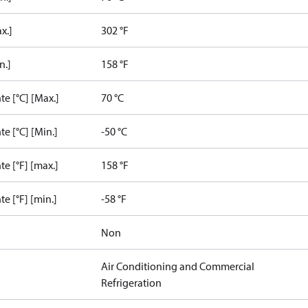
x.]
302 °F
n.]
158 °F
e [°C] [Max.]
70 °C
e [°C] [Min.]
-50 °C
e [°F] [max.]
158 °F
e [°F] [min.]
-58 °F
Non
Air Conditioning and Commercial
Refrigeration