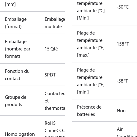
température
[mm]
-50 °C
ambiante [°C]
[Min.]
Emballage
Emballage
(format)
multiple
Plage de
température
Emballage
158 °F
ambiante [°F]
(nombre par
15 Qté
[max.]
format)
Plage de
Fonction du
SPDT
température
contact
-58 °F
ambiante [°F]
[min.]
Contacteurs
Groupe de
et
produits
Présence de
thermostats
Non
batteries
RoHS
Air
Chine
CCC
CE
CMIM
DNV
EAC
GL
KR
LLC
Homologation
Conditio