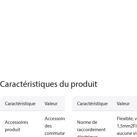
Caractéristiques du produit
Caractéristique
Valeur
Caractéristique
Valeur
Accessoires
Flexible, v
Accessoires
Norme de
des
1,5mm2
Fl
produit
raccordement
commutateurs
aucune vir
électrique