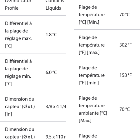
DG Indicator
Contains
Plage de
Profile
Liquids
température
70 °C
[°C] [Min.]
Différentiel à
la plage de
1.8 °C
Plage de
réglage max.
température
302 °F
[°C]
[°F] [max.]
Différentiel à
Plage de
la plage de
6.0 °C
température
158 °F
réglage min.
[°F] [min.]
[°C]
Plage de
Dimension du
température
capteur (Ø x L)
3/8 x 4 1/4 in
70 °C
ambiante [°C]
[in]
[Max.]
Dimension du
Plage de
capteur (Ø x L)
9.5 x 110 mm