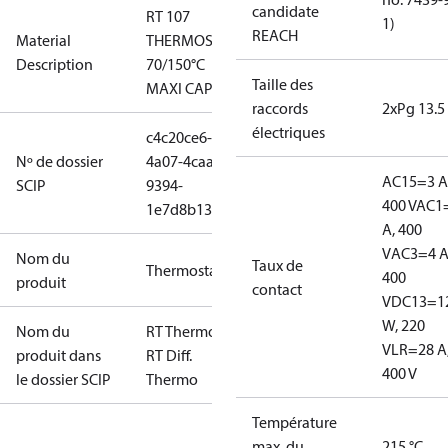
candidate
RT 107
1)
REACH
Material
THERMOSTAT
Description
70/150°C
Taille des
MAXI CAP5M
raccords
2xPg 13.5
électriques
c4c20ce6-
Nº de dossier
4a07-4caa-
AC15=3 A
SCIP
9394-
400 V
AC1
1e7d8b13ffec
A, 400
V
AC3=4 A
Nom du
Taux de
Thermostat
400
produit
contact
V
DC13=1
W, 220
Nom du
RT Thermo &
V
LR=28 A
produit dans
RT Diff.
400 V
le dossier SCIP
Thermo
Température
max. du
215 °C