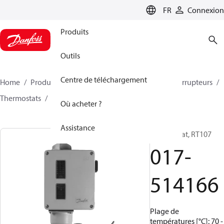
LANGUAGE
FR
Connexion
Produits
Outils
Centre de téléchargement
Home
Produits
Climate Solutions - cooling
Interrupteurs
Thermostats
RT
017-514166
Où acheter ?
Assistance
Thermostat, RT107
017-
514166
Plage de
températures [°C]: 70 -