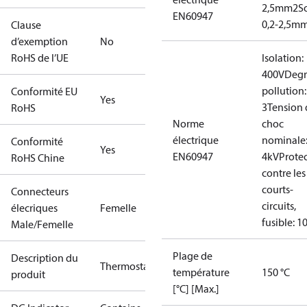
2,5mm2
S
EN60947
0,2-2,5m
Clause
d’exemption
No
RoHS de l’UE
Isolation:
400V
Degr
pollution:
Conformité EU
Yes
3
Tension 
RoHS
Norme
choc
électrique
nominale
Conformité
Yes
EN60947
4kV
Prote
RoHS Chine
contre les
courts-
Connecteurs
circuits,
élecriques
Femelle
fusible: 1
Male/Femelle
Plage de
Description du
Thermostat
température
150 °C
produit
[°C] [Max.]