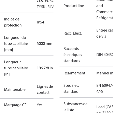
CDC EURO-
Product line
and
TYSK
LR
LVD
NKK
RMRS
RoHS
TYSK
Commerci
Refrigera
Indice de
IP54
protection
Entrée câ
Racc. Élect.
de vis
Longueur du
tube capillaire
5000 mm
Raccords
[mm]
électriques
DIN 4043
standards
Longueur
tube capillaire
196 7/8 in
Réarmement
Manuel m
[in]
Spé. Elec.
EN 60947
Lignes de
Maintenable
standard
4/-5
contact
Substances de
Marquage CE
Yes
Lead (CA
la liste
no. 7439-