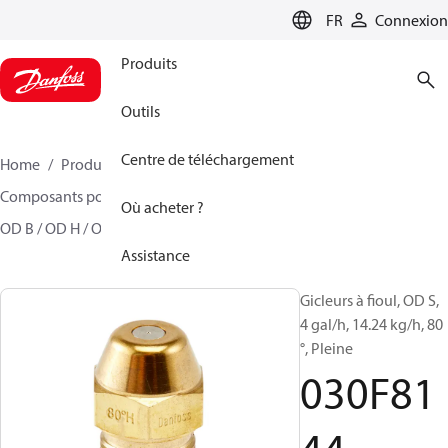
LANGUAGE
FR
Connexion
Produits
Outils
Centre de téléchargement
Home
Produits
Climate Solutions - chauffage
Composants pour brûleur
Gicleurs à fioul Modèle
Où acheter ?
OD B / OD H / OD S
030F8144
Assistance
Gicleurs à fioul, OD S,
4 gal/h, 14.24 kg/h, 80
°, Pleine
030F81