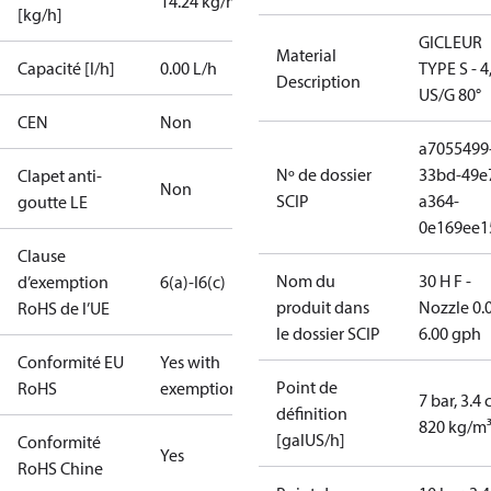
14.24 kg/h
[kg/h]
GICLEUR
Material
Capacité [l/h]
0.00 L/h
TYPE S - 4
Description
US/G 80°
CEN
Non
a7055499
Nº de dossier
33bd-49e
Clapet anti-
Non
SCIP
a364-
goutte LE
0e169ee1
Clause
Nom du
30 H F -
d’exemption
6(a)-I
6(c)
produit dans
Nozzle 0.
RoHS de l’UE
le dossier SCIP
6.00 gph
Conformité EU
Yes with
Point de
RoHS
exemptions
7 bar, 3.4 
définition
820 kg/m
[galUS/h]
Conformité
Yes
RoHS Chine