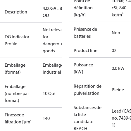
Point de
10 bar, 3.4
définition
cSt, 840
4.00GAL 80S
Description
[kg/h]
kg/m³
OD
Présence de
Not relevant
Non
batteries
DG Indicator
for
Profile
dangerous
Product line
02
goods
Puissance
Emballage
Emballage
0.0 kW
[kW]
(format)
industriel
Répartition de
Emballage
Pleine
pulvérisation
(nombre par
10 Qté
format)
Substances de
Lead (CA
la liste
Finessede
no. 7439-
140
candidate
filtration [µm]
1)
REACH