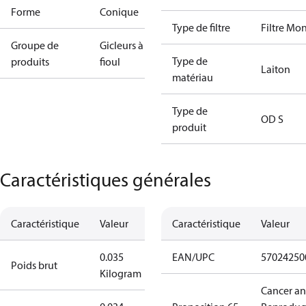
Forme
Conique
Type de filtre
Filtre Mo
Groupe de
Gicleurs à
Type de
produits
fioul
Laiton
matériau
Type de
OD S
produit
Caractéristiques générales
Caractéristique
Valeur
Caractéristique
Valeur
0.035
EAN/UPC
57024250
Poids brut
Kilogram
Cancer a