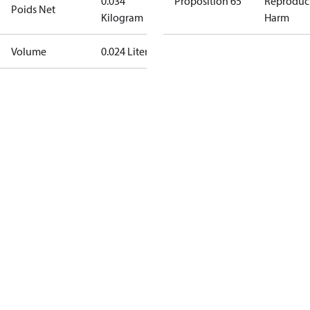
0.034
Proposition 65
Reproduc
Poids Net
Kilogram
Harm
Volume
0.024 Liter