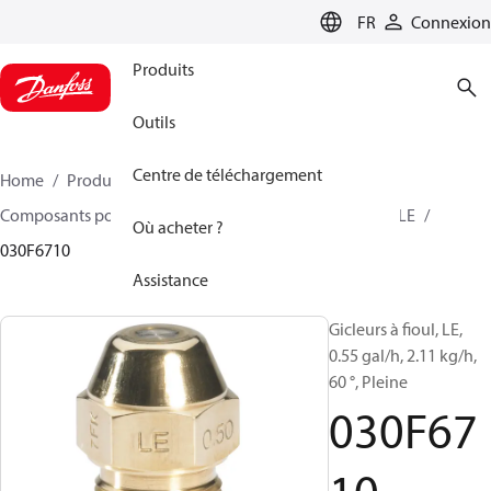
LANGUAGE
FR
Connexion
Produits
Outils
Centre de téléchargement
Home
Produits
Climate Solutions - chauffage
Composants pour brûleur
Gicleurs à fioul Modèle
LE
Où acheter ?
030F6710
Assistance
Gicleurs à fioul, LE,
0.55 gal/h, 2.11 kg/h,
60 °, Pleine
030F67