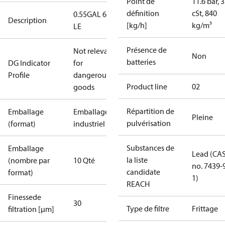
Point de
11.6 bar, 3
définition
cSt, 840
0.55GAL 60S
Description
[kg/h]
kg/m³
LE
Présence de
Not relevant
Non
batteries
DG Indicator
for
Profile
dangerous
Product line
02
goods
Répartition de
Emballage
Emballage
Pleine
pulvérisation
(format)
industriel
Substances de
Emballage
Lead (CA
la liste
(nombre par
10 Qté
no. 7439-
candidate
format)
1)
REACH
Finessede
30
Type de filtre
Frittage
filtration [µm]