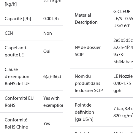
2.11 kg/h
[kg/h]
GICLEUR
Material
Capacité [l/h]
0.00 L/h
LE/S - 0,5
Description
US/G 60°
CEN
Non
2e5b5d5c
Nº de dossier
a225-4f44
Clapet anti-
Oui
SCIP
9a73-
goutte LE
5b44abae
Clause
Nom du
LE Nozzle
d’exemption
6(a)-I
6(c)
produit dans
0.40-1.75
RoHS de l’UE
le dossier SCIP
gph
Conformité EU
Yes with
Point de
RoHS
exemptions
7 bar, 3.4 
définition
820 kg/m
[galUS/h]
Conformité
Yes
RoHS Chine