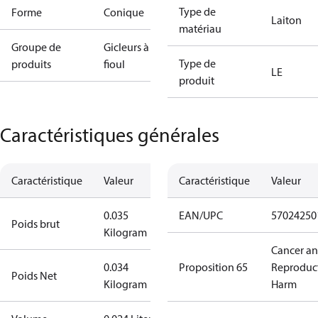
Type de
Forme
Conique
Laiton
matériau
Groupe de
Gicleurs à
Type de
produits
fioul
LE
produit
Caractéristiques générales
Caractéristique
Valeur
Caractéristique
Valeur
0.035
EAN/UPC
57024250
Poids brut
Kilogram
Cancer a
0.034
Proposition 65
Reproduc
Poids Net
Kilogram
Harm