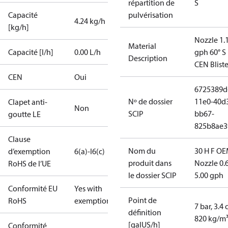
répartition de
S
Capacité
pulvérisation
4.24 kg/h
[kg/h]
Nozzle 1.
Material
Capacité [l/h]
0.00 L/h
gph 60° S
Description
CEN Bliste
CEN
Oui
6725389d
Nº de dossier
11e0-40d
Clapet anti-
Non
SCIP
bb67-
goutte LE
825b8ae3
Clause
Nom du
30 H F OE
d’exemption
6(a)-I
6(c)
produit dans
Nozzle 0.
RoHS de l’UE
le dossier SCIP
5.00 gph
Conformité EU
Yes with
Point de
RoHS
exemptions
7 bar, 3.4 
définition
820 kg/m
[galUS/h]
Conformité