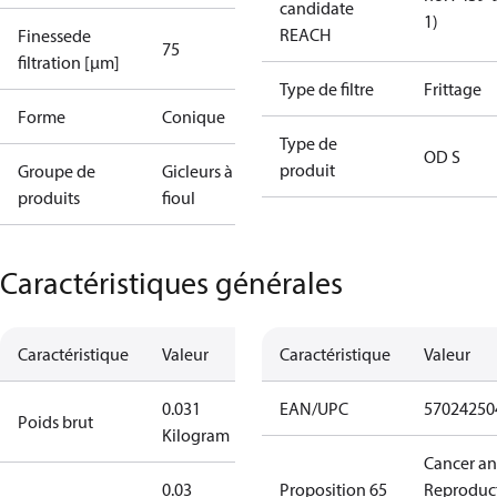
candidate
1)
REACH
Finessede
75
filtration [µm]
Type de filtre
Frittage
Forme
Conique
Type de
OD S
produit
Groupe de
Gicleurs à
produits
fioul
Caractéristiques générales
Caractéristique
Valeur
Caractéristique
Valeur
0.031
EAN/UPC
57024250
Poids brut
Kilogram
Cancer a
0.03
Proposition 65
Reproduc