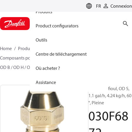
FR
Connexion
Produits
Product configurators
Outils
Home
Produits
Climate Solutions - chauffage
Centre de téléchargement
Composants pour brûleur
Gicleurs à fioul Modèle
OD B / OD H / OD S
030F6872
Où acheter ?
Assistance
Gicleurs à fioul, OD S,
1.1 gal/h, 4.24 kg/h, 60
°, Pleine
030F68