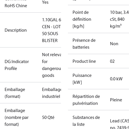
Yes
RoHS Chine
Point de
10 bar, 3.4
définition
cSt, 840
1.10GAL 60S
[kg/h]
kg/m³
CEN - LOT DE
Description
50 SOUS
Présence de
BLISTER
Non
batteries
Not relevant
Product line
02
DG Indicator
for
Profile
dangerous
goods
Puissance
0.0 kW
[kW]
Emballage
Emballage
(format)
industriel
Répartition de
Pleine
pulvérisation
Emballage
(nombre par
50 Qté
Substances de
Lead (CA
format)
la liste
no. 7439-