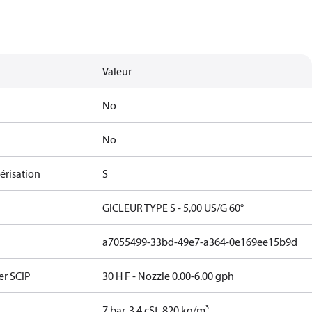
Valeur
No
No
érisation
S
GICLEUR TYPE S - 5,00 US/G 60°
a7055499-33bd-49e7-a364-0e169ee15b9d
er SCIP
30 H F - Nozzle 0.00-6.00 gph
7 bar, 3.4 cSt, 820 kg/m³