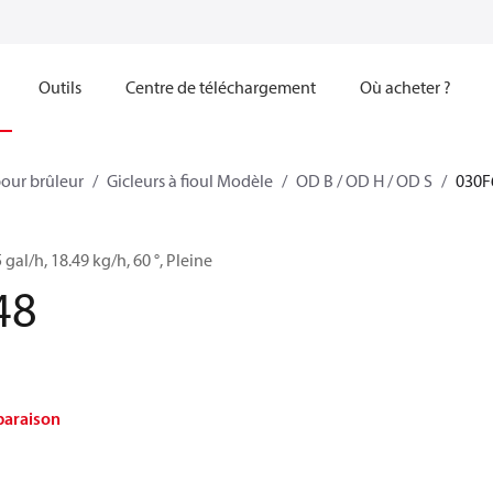
Outils
Centre de téléchargement
Où acheter ?
our brûleur
Gicleurs à fioul Modèle
OD B / OD H / OD S
030F
5 gal/h, 18.49 kg/h, 60 °, Pleine
48
paraison