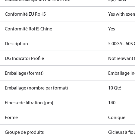
Conformité EU RoHS
Yes with exe
Conformité RoHS Chine
Yes
Description
5.00GAL 60S
DG Indicator Profile
Not relevant
Emballage (format)
Emballage in
Emballage (nombre par format)
10 Qté
Finessede filtration [µm]
140
Forme
Conique
Groupe de produits
Gicleurs à fio