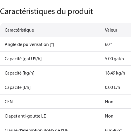
Caractéristiques du produit
Caractéristique
Valeur
Angle de pulvérisation [°]
60 °
Capacité [gal US/h]
5.00 gal/h
Capacité [kg/h]
18.49 kg/h
Capacité [l/h]
0.00 L/h
CEN
Non
Clapet anti-goutte LE
Non
Clause d’exemption RoHS de l’UE
6(a)-I
6(c)