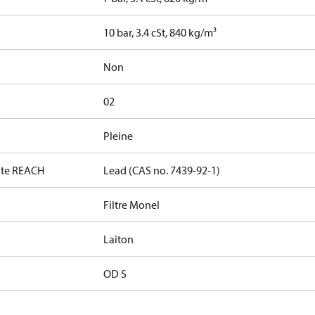
10 bar, 3.4 cSt, 840 kg/m³
Non
02
Pleine
date REACH
Lead (CAS no. 7439-92-1)
Filtre Monel
Laiton
OD S