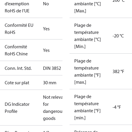
200 °C
d’exemption
No
ambiante [°C]
RoHS de l’UE
[Max.]
Conformité EU
Plage de
Yes
RoHS
température
-20 °C
ambiante [°C]
[Min.]
Conformité
Yes
RoHS Chine
Plage de
température
Conn. Int. Std.
DIN 3852
382 °F
ambiante [°F]
[max.]
Cote sur plat
30 mm
Plage de
Not relevant
température
DG Indicator
for
-4 °F
ambiante [°F]
Profile
dangerous
[min.]
goods