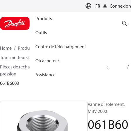
LANGUAGE
FR
Connexion
Produits
Outils
Centre de téléchargement
Home
Produits
Sensing solutions
Transmetteurs de pression et accessoires
Où acheter ?
Pièces de rechange et accessoires pour transmetteurs de
pression
Assistance
061B6003
Vanne d'isolement,
MBV 2000
061B60