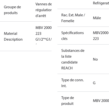
Refrigera
Vannes de
Groupe de
régulation et
produits
Rac. Ext. Male /
d'arrêt
Mâle
Femelle
MBV 2000-
Spécifications
MBV2000
Material
223
clés
223
Description
G1/2"*G1/2"A
´
Substances de
la liste
No
candidate
REACH
Type de conn.
G
Int.
Type de
MBV 2000
produit