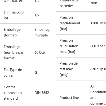
Présence de
Dim. Rac. ext.
1/2
Non
batteries
Dim. raccord
1/2
Pression
Int.
d'éclatement
1500.0 ba
[bar]
Emballage
Emballage
(format)
multiple
Pression
d’utilisation
600.0 bar
Emballage
max. [bar]
(nombre par
60 Qté
format)
Pression de
test max.
8702.0 ps
Ext. Type de
G
[psig]
conn.
Air
External
Conditio
connection
DIN 3852-E
Product line
and
standard
Commerci