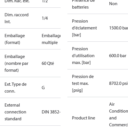
Présence de
Dim. Rac. ext.
1/2
Non
batteries
Dim. raccord
1/4
Pression
Int.
d'éclatement
1500.0 ba
[bar]
Emballage
Emballage
(format)
multiple
Pression
d’utilisation
600.0 bar
Emballage
max. [bar]
(nombre par
60 Qté
format)
Pression de
test max.
8702.0 ps
Ext. Type de
G
[psig]
conn.
Air
External
Conditio
connection
DIN 3852-E
Product line
and
standard
Commerci