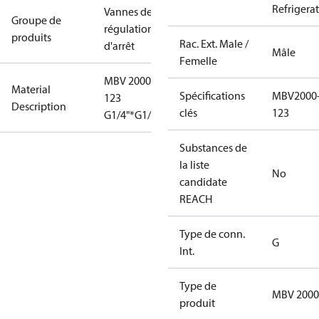
Refrigera
Vannes de
Groupe de
régulation et
produits
Rac. Ext. Male /
d'arrêt
Mâle
Femelle
MBV 2000
Material
Spécifications
MBV2000
123
Description
clés
123
G1/4"*G1/2A"
Substances de
la liste
No
candidate
REACH
Type de conn.
G
Int.
Type de
MBV 2000
produit