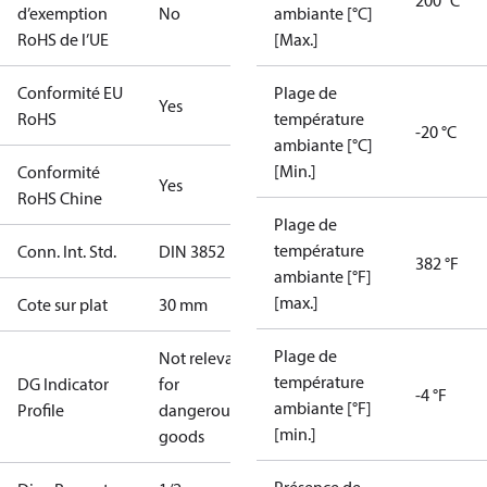
200 °C
d’exemption
No
ambiante [°C]
RoHS de l’UE
[Max.]
Conformité EU
Plage de
Yes
RoHS
température
-20 °C
ambiante [°C]
[Min.]
Conformité
Yes
RoHS Chine
Plage de
température
Conn. Int. Std.
DIN 3852
382 °F
ambiante [°F]
[max.]
Cote sur plat
30 mm
Plage de
Not relevant
température
DG Indicator
for
-4 °F
ambiante [°F]
Profile
dangerous
[min.]
goods