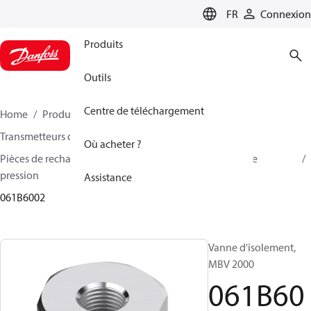
LANGUAGE
FR
Connexion
Produits
Outils
Centre de téléchargement
Home
Produits
Sensing solutions
Transmetteurs de pression et accessoires
Où acheter ?
Pièces de rechange et accessoires pour transmetteurs de
pression
Assistance
061B6002
Vanne d'isolement,
MBV 2000
061B60