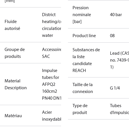
[mm]
Pression
District
nominale
40 bar
Fluide
heating/cooling
[bar]
autorisé
circulation
water
Product line
08
Groupe de
Accessoires -
Substances de
Lead (CA
produits
SAC
la liste
no. 7439-
candidate
1)
Impulse
REACH
tubes for
Material
AFPQ2
Taille de la
Description
G 1/4
160cm2
connexion
PN40 DN10
Type de
Tubes
Acier
produit
d’impulsi
Matériau
inoxydable