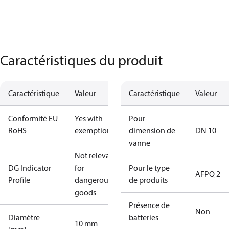
Caractéristiques du produit
Caractéristique
Valeur
Caractéristique
Valeur
Conformité EU
Yes with
Pour
RoHS
exemptions
dimension de
DN 10
vanne
Not relevant
DG Indicator
for
Pour le type
AFPQ 2
Profile
dangerous
de produits
goods
Présence de
Non
Diamètre
batteries
10 mm