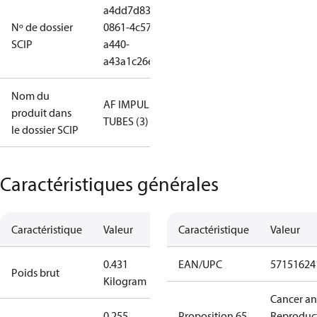
a4dd7d83-
Nº de dossier
0861-4c57-
SCIP
a440-
a43a1c26e506
Nom du
AF IMPULSE
produit dans
TUBES (3)
le dossier SCIP
Caractéristiques générales
Caractéristique
Valeur
Caractéristique
Valeur
0.431
EAN/UPC
57151624
Poids brut
Kilogram
Cancer a
0.255
Proposition 65
Reproduc