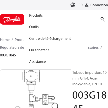
LANGUAGE
FR
Connexion
Produits
Outils
Centre de téléchargement
Home
Produits
Climate Solutions - chauffage
Régulateurs de pression et contrôleurs de débit
Accessoires
Où acheter ?
003G1845
Assistance
Tubes d’impulsion, 10
mm, G 1/4, Acier
inoxydable, DN 10
003G18