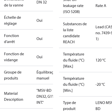
DN 32
de la vanne
leakage rate
Rate A
(ISO 5208)
Échelle de
Oui
réglage
Substances de
Lead (CA
la liste
no. 7439-
Fonction
candidate
Oui
1)
d’arrêt
REACH
Fonction de
Température
Oui
vidange
du fluide (°C)
120 °C
[Max.]
Groupe de
Équilibrage
produits
manuel
Température
du fluide (°C)
-20 °C
"MSV-BD
[Min.]
Material
DN32, G1¼""
Description
INT."
Type de
LENO MS
produit
BD