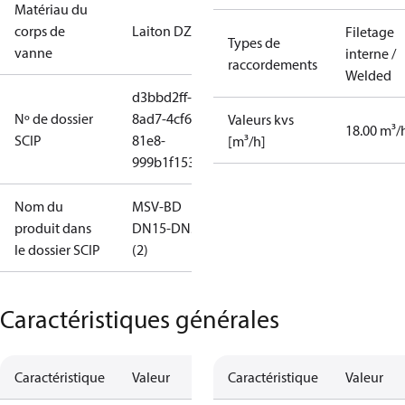
Matériau du
corps de
Laiton DZR
Filetage
Types de
vanne
interne /
raccordements
Welded
d3bbd2ff-
Nº de dossier
8ad7-4cf6-
Valeurs kvs
18.00 m³/
SCIP
81e8-
[m³/h]
999b1f153c41
Nom du
MSV-BD
produit dans
DN15-DN50
le dossier SCIP
(2)
Caractéristiques générales
Caractéristique
Valeur
Caractéristique
Valeur