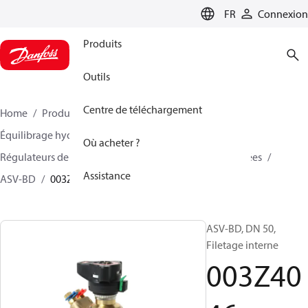
LANGUAGE
FR
Connexion
Produits
Outils
Centre de téléchargement
Home
Produits
Climate Solutions - chauffage
Équilibrage hydraulique et régulation
Où acheter ?
Régulateurs de pression différentielle
Vannes associées
Assistance
ASV-BD
003Z4046
ASV-BD, DN 50,
Filetage interne
003Z40