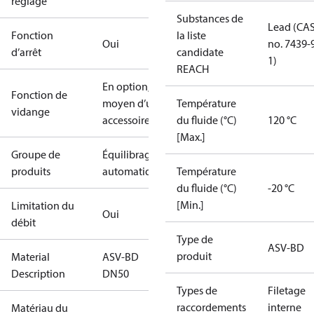
réglage
Substances de
Lead (CA
Fonction
la liste
Oui
no. 7439-
d’arrêt
candidate
1)
REACH
En option, au
Fonction de
moyen d’un
Température
vidange
accessoire
du fluide (°C)
120 °C
[Max.]
Groupe de
Équilibrage
produits
automatique
Température
du fluide (°C)
-20 °C
[Min.]
Limitation du
Oui
débit
Type de
ASV-BD
produit
Material
ASV-BD
Description
DN50
Types de
Filetage
raccordements
interne
Matériau du