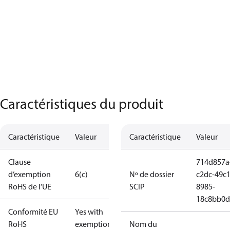
Caractéristiques du produit
Caractéristique
Valeur
Caractéristique
Valeur
Clause
714d857a
d’exemption
6(c)
Nº de dossier
c2dc-49c1
RoHS de l’UE
SCIP
8985-
18c8bb0d
Conformité EU
Yes with
RoHS
exemptions
Nom du