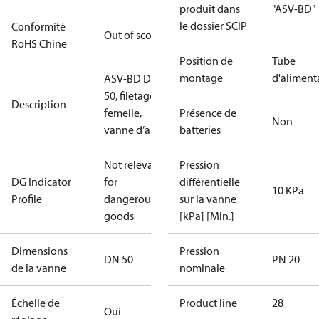
produit dans
"ASV-BD"
le dossier SCIP
Conformité
Out of scope
RoHS Chine
Position de
Tube
montage
d'aliment
ASV-BD DN
50, filetage
Description
femelle,
Présence de
Non
vanne d’arrêt
batteries
Not relevant
Pression
DG Indicator
for
différentielle
10 KPa
Profile
dangerous
sur la vanne
goods
[kPa] [Min.]
Dimensions
Pression
DN 50
PN 20
de la vanne
nominale
Échelle de
Product line
28
Oui