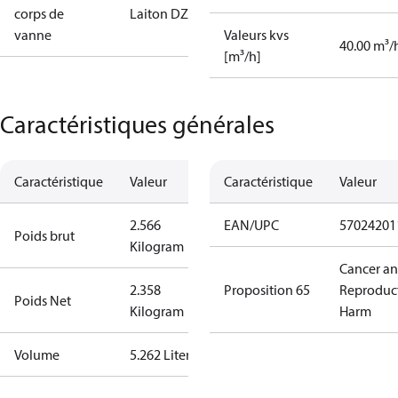
corps de
Laiton DZR
vanne
Valeurs kvs
40.00 m³/
[m³/h]
Caractéristiques générales
Caractéristique
Valeur
Caractéristique
Valeur
2.566
EAN/UPC
57024201
Poids brut
Kilogram
Cancer a
2.358
Proposition 65
Reproduc
Poids Net
Kilogram
Harm
Volume
5.262 Liter