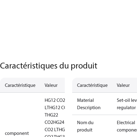
Caractéristiques du produit
Caractéristique
Valeur
Caractéristique
Valeur
HG12 CO2
Material
Set-oil lev
LT
HG12 CO2
Description
regulator
T
HG22
CO2
HG24
Nom du
Electrical
CO2 LT
HG24
produit
compone
component
CO2 T
HG34