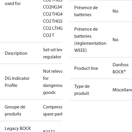
used for
CO2
HG34
Présence de
No
CO2 T
HG46
batteries
CO2 T
HG56
CO2 LT
HG56
Présence de
CO2 T
batteries
No
(réglementation
Set-oil level
WEEE)
Description
regulator
Danfoss
Product line
Not relevant
BOCK®
DG Indicator
for
Profile
dangerous
Type de
Miscellan
goods
produit
Groupe de
Compressors
produits
spare parts
Legacy BOCK
82372