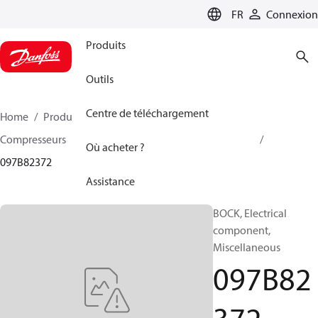
LANGUAGE
FR
Connexion
Produits
Outils
Centre de téléchargement
Home
Produits
Climate Solutions - chauffage
Compresseurs
Accessoire et pièves détachées BOCK
Où acheter ?
097B82372
Assistance
BOCK, Electrical
component,
Miscellaneous
097B82