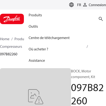
LANGUAGE
FR
Connexion
Produits
Outils
Centre de téléchargement
Home
Produits
Climate Solutions - chauffage
Compresseurs
Accessoire et pièves détachées BOCK
Où acheter ?
097B82260
Assistance
BOCK, Motor
component, Kit
097B82
260