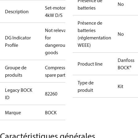
Présence de
No
Set-motor
batteries
Description
4kW D/S
Présence de
Not relevant
batteries
No
DG Indicator
for
(réglementation
Profile
dangerous
WEEE)
goods
Danfoss
Product line
Groupe de
Compressors
BOCK®
produits
spare parts
Type de
Kit
Legacy BOCK
produit
82260
ID
Marque
BOCK
Caractéristiques générales