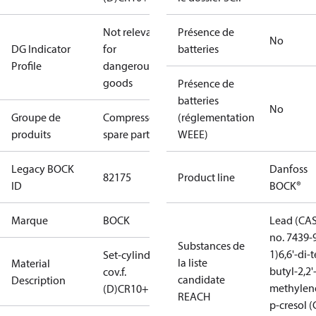
Not relevant
Présence de
No
DG Indicator
for
batteries
Profile
dangerous
goods
Présence de
batteries
No
Groupe de
Compressors
(réglementation
produits
spare parts
WEEE)
Legacy BOCK
Danfoss
82175
Product line
ID
BOCK®
Marque
BOCK
Lead (CA
no. 7439-
Substances de
1)
6,6'-di-t
Set-cylinder
la liste
Material
butyl-2,2'
cov.f.
candidate
Description
methylen
(D)CR10+14
REACH
p-cresol 