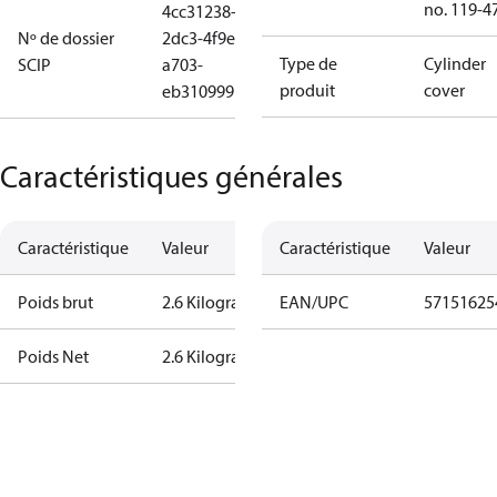
no. 119-4
4cc31238-
Nº de dossier
2dc3-4f9e-
Type de
Cylinder
SCIP
a703-
produit
cover
eb310999b508
Caractéristiques générales
Caractéristique
Valeur
Caractéristique
Valeur
Poids brut
2.6 Kilogram
EAN/UPC
57151625
Poids Net
2.6 Kilogram