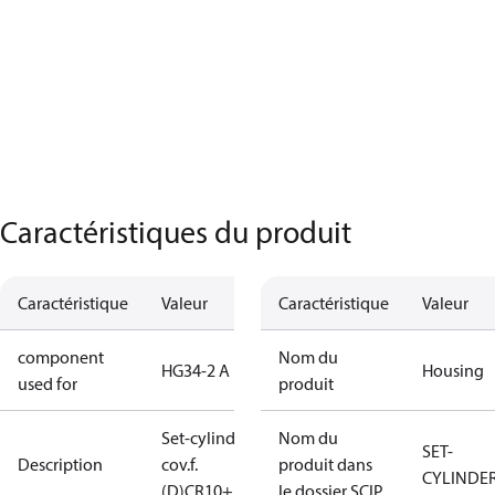
Caractéristiques du produit
Caractéristique
Valeur
Caractéristique
Valeur
component
Nom du
HG34-2 A
Housing
used for
produit
Set-cylinder
Nom du
SET-
Description
cov.f.
produit dans
CYLINDE
(D)CR10+14
le dossier SCIP