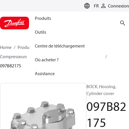
LANGUAGE
FR
Connexion
Produits
Outils
Centre de téléchargement
Home
Produits
Climate Solutions - chauffage
Compresseurs
Accessoire et pièves détachées BOCK
Où acheter ?
097B82175
Assistance
BOCK, Housing,
Cylinder cover
097B82
175