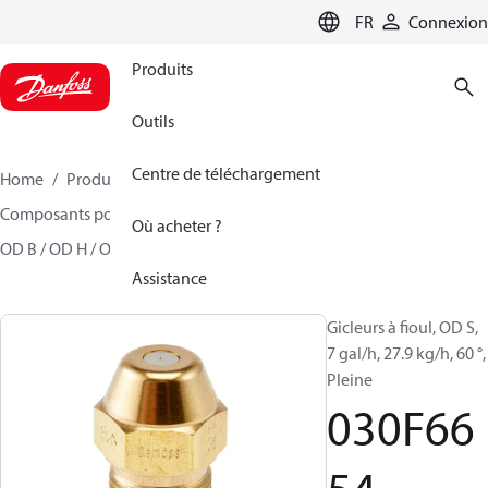
LANGUAGE
FR
Connexion
Produits
Outils
Centre de téléchargement
Home
Produits
Climate Solutions - chauffage
Composants pour brûleur
Gicleurs à fioul Modèle
Où acheter ?
OD B / OD H / OD S
030F6654
Assistance
Gicleurs à fioul, OD S,
7 gal/h, 27.9 kg/h, 60 °,
Pleine
030F66