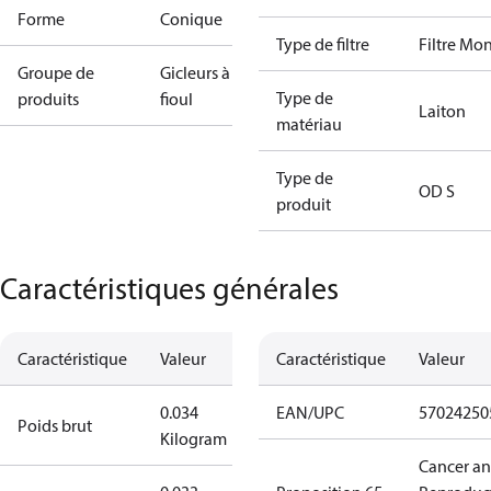
Forme
Conique
Type de filtre
Filtre Mo
Groupe de
Gicleurs à
Type de
produits
fioul
Laiton
matériau
Type de
OD S
produit
Caractéristiques générales
Caractéristique
Valeur
Caractéristique
Valeur
0.034
EAN/UPC
57024250
Poids brut
Kilogram
Cancer a