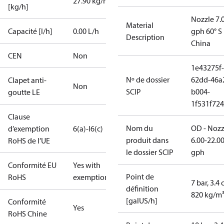
27.90 kg/h
[kg/h]
Nozzle 7.
Material
Capacité [l/h]
0.00 L/h
gph 60° S
Description
China
CEN
Non
1e43275f-
Nº de dossier
62dd-46a
Clapet anti-
Non
SCIP
b004-
goutte LE
1f531f72
Clause
Nom du
OD - Nozz
d’exemption
6(a)-I
6(c)
produit dans
6.00-22.0
RoHS de l’UE
le dossier SCIP
gph
Conformité EU
Yes with
Point de
RoHS
exemptions
7 bar, 3.4 
définition
820 kg/m
[galUS/h]
Conformité
Yes
RoHS Chine