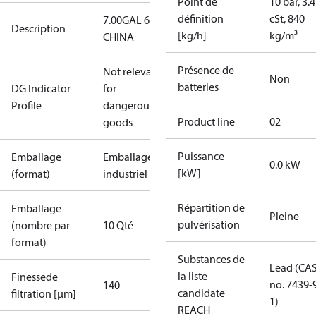
Point de
10 bar, 3.4
définition
cSt, 840
7.00GAL 60S
Description
[kg/h]
kg/m³
CHINA
Présence de
Not relevant
Non
batteries
DG Indicator
for
Profile
dangerous
Product line
02
goods
Puissance
Emballage
Emballage
0.0 kW
[kW]
(format)
industriel
Répartition de
Emballage
Pleine
pulvérisation
(nombre par
10 Qté
format)
Substances de
Lead (CA
la liste
Finessede
no. 7439-
140
candidate
filtration [µm]
1)
REACH