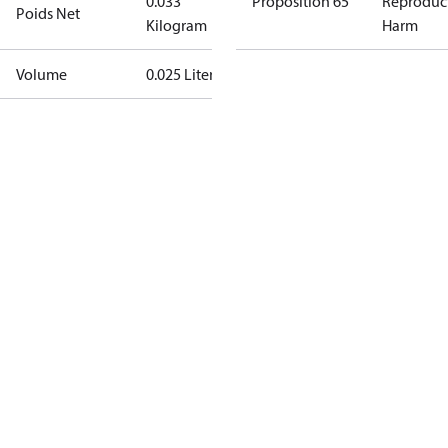
0.033
Proposition 65
Reproduc
Poids Net
Kilogram
Harm
Volume
0.025 Liter