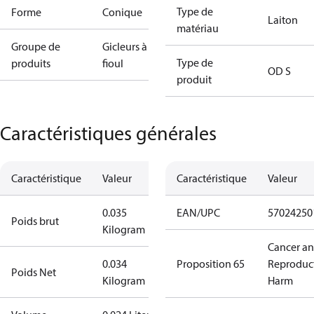
Type de
Forme
Conique
Laiton
matériau
Groupe de
Gicleurs à
Type de
produits
fioul
OD S
produit
Caractéristiques générales
Caractéristique
Valeur
Caractéristique
Valeur
0.035
EAN/UPC
57024250
Poids brut
Kilogram
Cancer a
0.034
Proposition 65
Reproduc
Poids Net
Kilogram
Harm