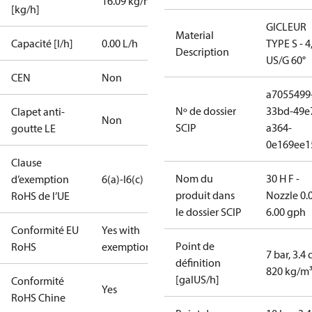
16.09 kg/h
[kg/h]
GICLEUR
Material
Capacité [l/h]
0.00 L/h
TYPE S - 4
Description
US/G 60°
CEN
Non
a7055499
Nº de dossier
33bd-49e
Clapet anti-
Non
SCIP
a364-
goutte LE
0e169ee1
Clause
Nom du
30 H F -
d’exemption
6(a)-I
6(c)
produit dans
Nozzle 0.
RoHS de l’UE
le dossier SCIP
6.00 gph
Conformité EU
Yes with
Point de
RoHS
exemptions
7 bar, 3.4 
définition
820 kg/m
[galUS/h]
Conformité
Yes
RoHS Chine