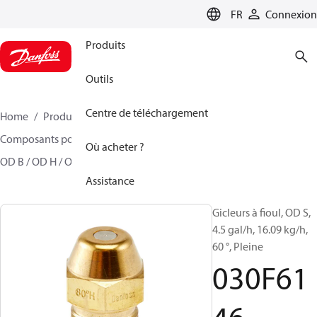
LANGUAGE
FR
Connexion
Produits
Outils
Centre de téléchargement
Home
Produits
Climate Solutions - chauffage
Composants pour brûleur
Gicleurs à fioul Modèle
Où acheter ?
OD B / OD H / OD S
030F6146
Assistance
Gicleurs à fioul, OD S,
4.5 gal/h, 16.09 kg/h,
60 °, Pleine
030F61