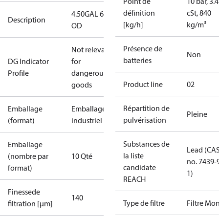
Point de
10 bar, 3.4
définition
cSt, 840
4.50GAL 60S
Description
[kg/h]
kg/m³
OD
Présence de
Not relevant
Non
batteries
DG Indicator
for
Profile
dangerous
Product line
02
goods
Répartition de
Emballage
Emballage
Pleine
pulvérisation
(format)
industriel
Substances de
Emballage
Lead (CA
la liste
(nombre par
10 Qté
no. 7439-
candidate
format)
1)
REACH
Finessede
140
Type de filtre
Filtre Mo
filtration [µm]