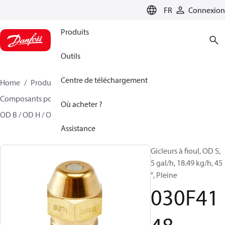
LANGUAGE
FR
Connexion
Produits
Outils
Centre de téléchargement
Home
Produits
Climate Solutions - chauffage
Composants pour brûleur
Gicleurs à fioul Modèle
Où acheter ?
OD B / OD H / OD S
030F4148
Assistance
Gicleurs à fioul, OD S,
5 gal/h, 18.49 kg/h, 45
°, Pleine
030F41