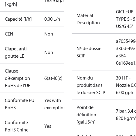
18.49 kg/h
[kg/h]
GICLEUR
Material
Capacité [l/h]
0.00 L/h
TYPE S - 5
Description
US/G 45°
CEN
Non
a7055499
Nº de dossier
33bd-49e
Clapet anti-
Non
SCIP
a364-
goutte LE
0e169ee1
Clause
Nom du
30 H F -
d’exemption
6(a)-I
6(c)
produit dans
Nozzle 0.
RoHS de l’UE
le dossier SCIP
6.00 gph
Conformité EU
Yes with
Point de
RoHS
exemptions
7 bar, 3.4 
définition
820 kg/m
[galUS/h]
Conformité
Yes
RoHS Chine