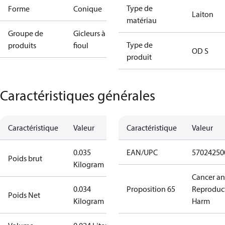
Type de
Forme
Conique
Laiton
matériau
Groupe de
Gicleurs à
Type de
produits
fioul
OD S
produit
Caractéristiques générales
Caractéristique
Valeur
Caractéristique
Valeur
0.035
EAN/UPC
57024250
Poids brut
Kilogram
Cancer a
0.034
Proposition 65
Reproduc
Poids Net
Kilogram
Harm