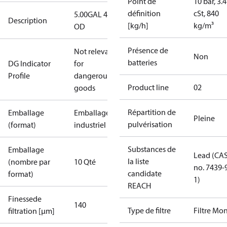
Point de
10 bar, 3.4
définition
cSt, 840
5.00GAL 45S
Description
[kg/h]
kg/m³
OD
Présence de
Not relevant
Non
batteries
DG Indicator
for
Profile
dangerous
Product line
02
goods
Répartition de
Emballage
Emballage
Pleine
pulvérisation
(format)
industriel
Substances de
Emballage
Lead (CA
la liste
(nombre par
10 Qté
no. 7439-
candidate
format)
1)
REACH
Finessede
140
Type de filtre
Filtre Mo
filtration [µm]