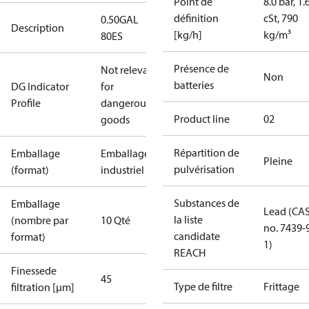
Point de
8.0 bar, 1.
définition
cSt, 790
0.50GAL
Description
[kg/h]
kg/m³
80ES
Présence de
Not relevant
Non
batteries
DG Indicator
for
Profile
dangerous
Product line
02
goods
Répartition de
Emballage
Emballage
Pleine
pulvérisation
(format)
industriel
Substances de
Emballage
Lead (CA
la liste
(nombre par
10 Qté
no. 7439-
candidate
format)
1)
REACH
Finessede
45
Type de filtre
Frittage
filtration [µm]