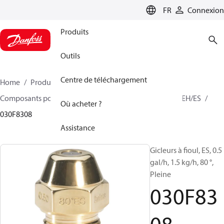
LANGUAGE
FR
Connexion
Produits
Outils
Centre de téléchargement
Home
Produits
Climate Solutions - chauffage
Composants pour brûleur
Gicleurs à fioul Modèle
EH/ES
Où acheter ?
030F8308
Assistance
Gicleurs à fioul, ES, 0.5
gal/h, 1.5 kg/h, 80 °,
Pleine
030F83