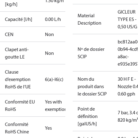
1.50 kg/h
[kg/h]
GICLEUR
Material
Capacité [l/h]
0.00 L/h
TYPE ES -
Description
0,50 US/G
CEN
Non
bc812aa0
Nº de dossier
0b94-4cd
Clapet anti-
Non
SCIP
a8ac-
goutte LE
e935e395
Clause
Nom du
30 H F E -
d’exemption
6(a)-I
6(c)
produit dans
Nozzle 0.
RoHS de l’UE
le dossier SCIP
0.60 gph
Conformité EU
Yes with
Point de
RoHS
exemptions
7 bar, 3.4 
définition
820 kg/m
[galUS/h]
Conformité
Yes
RoHS Chine