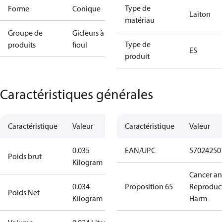
Type de
Forme
Conique
Laiton
matériau
Groupe de
Gicleurs à
Type de
produits
fioul
ES
produit
Caractéristiques générales
Caractéristique
Valeur
Caractéristique
Valeur
0.035
EAN/UPC
57024250
Poids brut
Kilogram
Cancer a
0.034
Proposition 65
Reproduc
Poids Net
Kilogram
Harm