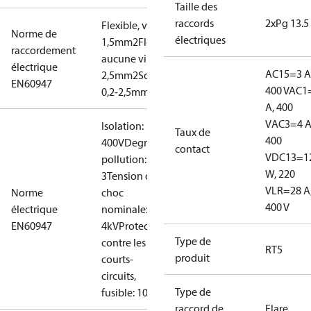
Taille des
raccords
2xPg 13.5
Flexible, viroles: 0,2-
Norme de
électriques
1,5mm2
Flexible,
raccordement
aucune virole: 0,2-
électrique
AC15=3 A
2,5mm2
Solide/toronné:
EN60947
400 V
AC1
0,2-2,5mm2
A, 400
V
AC3=4 A
Isolation:
Taux de
400
400V
Degré de
contact
V
DC13=1
pollution:
W, 220
3
Tension de
V
LR=28 A
Norme
choc
400 V
électrique
nominale:
EN60947
4kV
Protection
Type de
contre les
RT5
produit
courts-
circuits,
Type de
fusible: 10A
raccord de
Flare