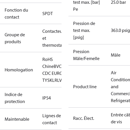
test max. [bar]
25.0 bar
Pe
Fonction du
SPDT
contact
Pression de
test max.
363.0 psig
Contacteurs
Groupe de
[psig]
et
produits
thermostats
Pression
Mâle
Mâle/Femelle
RoHS
Chine
BV
CCC
CE
CMIM
EAC
GL
KR
LLC
Homologation
Air
CDC EURO-
Conditio
TYSK
LR
LVD
NKK
RINA
RMRS
RoHS
TYSK
Product line
and
Commerci
Indice de
IP54
Refrigera
protection
Entrée câ
Lignes de
Racc. Élect.
Maintenable
de vis
contact