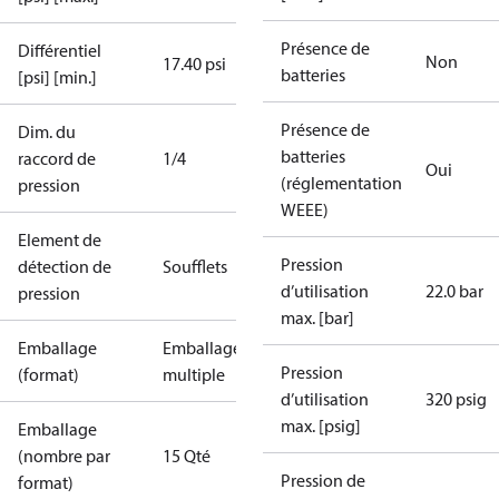
Présence de
Différentiel
Non
17.40 psi
batteries
[psi] [min.]
Présence de
Dim. du
batteries
raccord de
1/4
Oui
(réglementation
pression
WEEE)
Element de
Pression
détection de
Soufflets
d’utilisation
22.0 bar
pression
max. [bar]
Emballage
Emballage
Pression
(format)
multiple
d’utilisation
320 psig
max. [psig]
Emballage
(nombre par
15 Qté
Pression de
format)