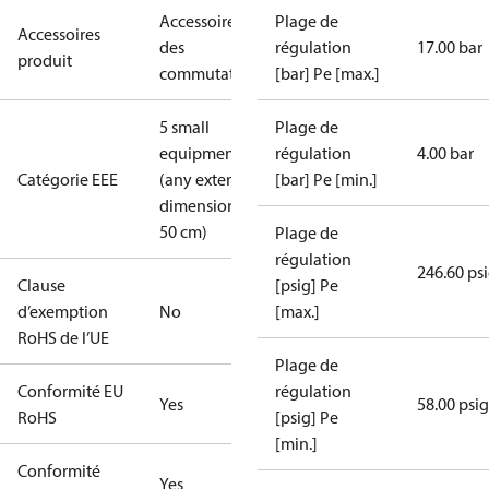
Accessoires
Plage de
Accessoires
des
régulation
17.00 bar
produit
commutateurs
[bar] Pe [max.]
5 small
Plage de
equipment
régulation
4.00 bar
Catégorie EEE
(any external
[bar] Pe [min.]
dimension <
50 cm)
Plage de
régulation
246.60 ps
Clause
[psig] Pe
d’exemption
No
[max.]
RoHS de l’UE
Plage de
Conformité EU
régulation
Yes
58.00 psig
RoHS
[psig] Pe
[min.]
Conformité
Yes