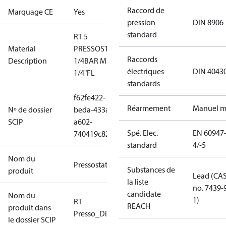
Raccord de
Marquage CE
Yes
pression
DIN 8906
standard
RT 5
Material
PRESSOSTAT
Raccords
Description
1/4BAR MINI
électriques
DIN 4043
1/4"FL
standards
f62fe422-
Réarmement
Manuel m
Nº de dossier
beda-433a-
SCIP
a602-
Spé. Elec.
EN 60947
740419c82c06
standard
4/-5
Nom du
Pressostat
Substances de
produit
Lead (CA
la liste
no. 7439-
candidate
Nom du
1)
RT
REACH
produit dans
Presso_Diff.Presso
le dossier SCIP