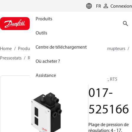
LANGUAGE
FR
Connexion
Produits
Outils
Centre de téléchargement
Home
Produits
Climate Solutions - cooling
Interrupteurs
Pressostats
RT
017-525166
Où acheter ?
Assistance
Pressostat, RT5
017-
525166
Plage de pression de
régulation: 4 - 17,