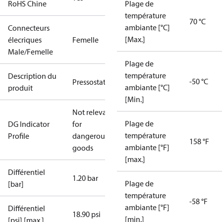
RoHS Chine
Plage de
température
70 °C
ambiante [°C]
Connecteurs
[Max.]
élecriques
Femelle
Male/Femelle
Plage de
température
Description du
-50 °C
Pressostat
ambiante [°C]
produit
[Min.]
Not relevant
Plage de
DG Indicator
for
température
Profile
dangerous
158 °F
ambiante [°F]
goods
[max.]
Différentiel
1.20 bar
Plage de
[bar]
température
-58 °F
ambiante [°F]
Différentiel
18.90 psi
[min.]
[psi] [max.]