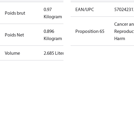
0.97
EAN/UPC
57024231
Poids brut
Kilogram
Cancer a
0.896
Proposition 65
Reproduc
Poids Net
Kilogram
Harm
Volume
2.685 Liter