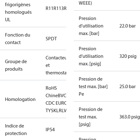
WEEE)
frigorigènes
R11
R113
R12
R124
R134a
R22
R404A
R407A
R407
homologués
Pression
UL
d’utilisation
22.0 bar
max. [bar]
Fonction du
SPDT
contact
Pression
d’utilisation
320 psig
Contacteurs
Groupe de
max. [psig]
et
produits
thermostats
Pression de
test max. [bar]
25.0 bar
RoHS
Pe
Chine
BV
CCC
CE
DNV
EAC
GL
KR
LLC
Homologation
CDC EURO-
Pression de
TYSK
LR
LVD
NKK
RINA
RMRS
RoHS
TYSK
test max.
363.0 psig
[psig]
Indice de
IP54
protection
Pression