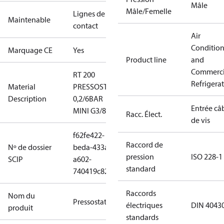
Mâle
Mâle/Femelle
Lignes de
Maintenable
contact
Air
Conditio
Marquage CE
Yes
Product line
and
Commerci
RT 200
Refrigera
Material
PRESSOSTAT
Description
0,2/6BAR
Entrée câ
MINI G3/8
Racc. Élect.
de vis
f62fe422-
Raccord de
Nº de dossier
beda-433a-
pression
ISO 228-1
SCIP
a602-
standard
740419c82c06
Raccords
Nom du
Pressostat
électriques
DIN 4043
produit
standards