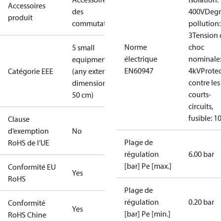
Accessoires
des
400V
Degr
produit
commutateurs
pollution:
3
Tension 
Norme
choc
5 small
électrique
nominale
equipment
EN60947
4kV
Prote
Catégorie EEE
(any external
contre les
dimension <
courts-
50 cm)
circuits,
fusible: 1
Clause
d’exemption
No
Plage de
RoHS de l’UE
régulation
6.00 bar
[bar] Pe [max.]
Conformité EU
Yes
RoHS
Plage de
régulation
0.20 bar
Conformité
Yes
[bar] Pe [min.]
RoHS Chine