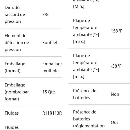
[Min.]
Dim. du
raccord de
3/8
Plage de
pression
température
158 °F
ambiante [°F]
Element de
[max.]
détection de
Soufflets
pression
Plage de
température
Emballage
Emballage
-58 °F
ambiante [°F]
(format)
multiple
[min.]
Emballage
Présence de
(nombre par
15 Qté
Non
batteries
format)
Présence de
Fluides
R11
R113
R12
R124
R134a
R22
R404A
R407A
R407
batteries
Oui
(réglementation
Fluides