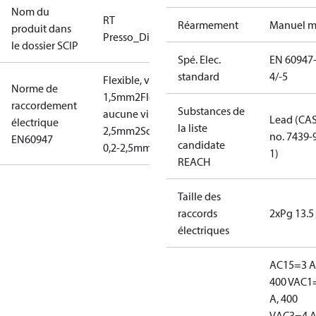
Nom du
RT
Réarmement
Manuel m
produit dans
Presso_Diff.Presso
le dossier SCIP
Spé. Elec.
EN 60947
standard
4/-5
Flexible, viroles: 0,2-
Norme de
1,5mm2
Flexible,
raccordement
Substances de
aucune virole: 0,2-
Lead (CA
électrique
la liste
2,5mm2
Solide/toronné:
no. 7439-
EN60947
candidate
0,2-2,5mm2
1)
REACH
Taille des
raccords
2xPg 13.5
électriques
AC15=3 A
400 V
AC1
A, 400
V
AC3=4 A