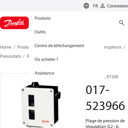
LANGUAGE
FR
Connexion
Produits
Outils
Centre de téléchargement
Home
Produits
Climate Solutions - cooling
Interrupteurs
Pressostats
RT
017-523966
Où acheter ?
Assistance
Pressostat, RT200
017-
523966
Plage de pression de
régulation: 0.2 - 6,