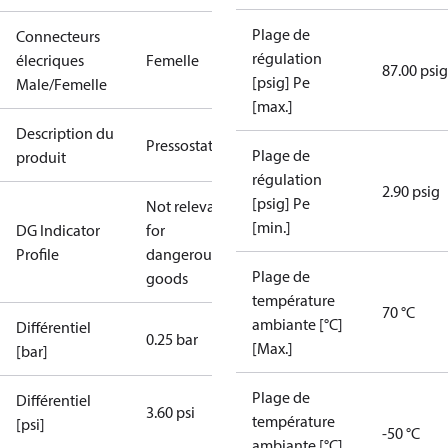
Plage de
Connecteurs
régulation
élecriques
Femelle
87.00 psig
[psig] Pe
Male/Femelle
[max.]
Description du
Pressostat
Plage de
produit
régulation
2.90 psig
[psig] Pe
Not relevant
[min.]
DG Indicator
for
Profile
dangerous
Plage de
goods
température
70 °C
ambiante [°C]
Différentiel
0.25 bar
[Max.]
[bar]
Plage de
Différentiel
3.60 psi
température
[psi]
-50 °C
ambiante [°C]